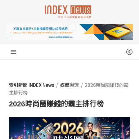
跳
至
主
要
內
容
索引新聞 INDEX News
/
媒體聯盟
/
2026時尚圈賺錢的霸
主排行榜
2026時尚圈賺錢的霸主排行榜