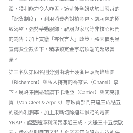
潤，獲利能力令人咋舌。這背後全歸功於其嚴苛的
「配貨制度」，利用消費者對柏金包、凱莉包的極
致渴望，強勢帶動服飾、鞋履與家居等非核心部門
的銷售；加上貫徹「零代言人」政策，將天價明星
宣傳費全數省下，精準鎖定金字塔頂端的超級富
豪。
第三名與第四名則分別由瑞士硬奢巨頭厲峰集團
（Richemont）與私人持有的香奈兒（Chanel）拿
下。厲峰集團憑藉旗下卡地亞（Cartier）與梵克雅
寶（Van Cleef & Arpels）等珠寶部門高達三成點五
的恐怖利潤率，加上果斷切除連年慘賠的電商
YNAP，讓整體淨利潤暴漲近三成，大賺三十五億歐
元。香奈兒則展現了私人企業不需向股市交待的任