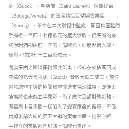
馳（Gucci）、聖羅蘭（Saint Laurent）與寶緹嘉
（Bottega Veneta）的法國精品巨擘開雲集團
（Kering），不幸在本次財報中墊底。開雲集團雖然
手握近一百四十七億歐元的龐大營收，但底層的最
終淨利潤卻由前一年的十億歐元，血崩超過九成，
僅剩可憐的七千二百萬歐元。
開雲集團之所以摔得如此沉重，核心在於佔其四成
業績的老大哥古馳（Gucci）營收大跌二成二。前任
創意總監主導的極簡轉型慘遭市場滑鐵盧，即便火
速換將也未能立竿見影。為了應付巨額財務災難，
開雲與卡普集團一樣陷入了變賣家產的循環，不僅
賣掉米蘭與紐約第五大道的黃金地產，更狠心將一
手建立的美妝部門以四十億歐元賣出。