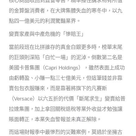
核心商品收回到直營零售，精準接住講求物有所值
的金算盤消費者，在大牌集體失血的寒冬中，以九
點四一億美元的利潤驚豔業界。
變賣家產與中產危機的「慘賠王」
當前段班在比拼誰存的真金白銀更多時，榜單末尾
的巨頭則深陷「白忙一場」的泥淖。倒數第二名是
美國卡普集團（Capri Holdings），雖然表面上成功
由虧轉盈、小賺一點三七億美元，但這筆錢並非靠
賣包包衣服賺來，而是靠著將旗下的凡賽斯
（Versace）以六五折的代價「斷尾求生」變賣給普
拉達集團，加上拿回關稅退稅等業外收益才勉強讓
賬面轉正，本業失血警報並未真正解除。
而這場財報季中最慘烈的災難案例，莫過於坐擁古