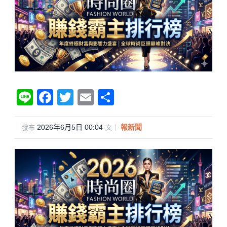
Li
F
T
E
分
n
a
wi
m
享
e
c
tt
ail
2026年6月5日 00:04
·
報新聞
發布
文｜
e
er
b
o
o
k