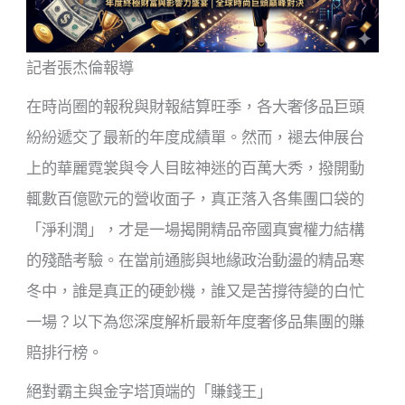
記者張杰倫報導
在時尚圈的報稅與財報結算旺季，各大奢侈品巨頭
紛紛遞交了最新的年度成績單。然而，褪去伸展台
上的華麗霓裳與令人目眩神迷的百萬大秀，撥開動
輒數百億歐元的營收面子，真正落入各集團口袋的
「淨利潤」，才是一場揭開精品帝國真實權力結構
的殘酷考驗。在當前通膨與地緣政治動盪的精品寒
冬中，誰是真正的硬鈔機，誰又是苦撐待變的白忙
一場？以下為您深度解析最新年度奢侈品集團的賺
賠排行榜。
絕對霸主與金字塔頂端的「賺錢王」