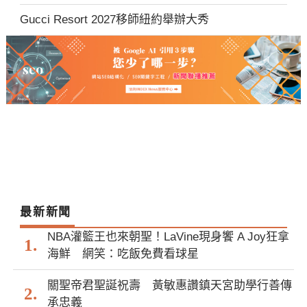
Gucci Resort 2027移師紐約舉辦大秀
最新新聞
NBA灌籃王也來朝聖！LaVine現身饗 A Joy狂拿
海鮮 網笑：吃飯免費看球星
關聖帝君聖誕祝壽 黃敏惠讚鎮天宮助學行善傳
承忠義