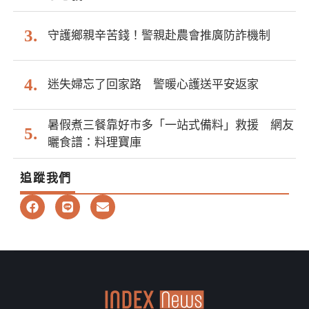
守護鄉親辛苦錢！警親赴農會推廣防詐機制
迷失婦忘了回家路 警暖心護送平安返家
暑假煮三餐靠好市多「一站式備料」救援 網友
曬食譜：料理寶庫
追蹤我們
F
L
E
a
i
n
c
n
v
e
e
e
b
l
o
o
o
p
k
e