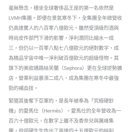
毫無懸念，穩坐全球奢侈品王座的第一名依然是
LVMH集團。即便在景氣寒冬下，全集團全年總營收
仍高達驚人的八百零八億歐元。雖然受頂級烈酒與
時尚皮件部門下滑的影響，淨利潤同比縮水一成
三，但仍以一百零八點七八億歐元的絕對數字，成
為精品宇宙中唯一淨利破百億歐元的超級怪物。其
旗下的美妝通路絲芙蘭（Sephora）更在全球逆勢擴
店，營業利益暴漲二成八，成為集團在寒冬中最強
勁的補血技。
緊隨其後奪下亞軍的，是長年被奉為「究極硬鈔
機」的愛馬仕（Hermès）。愛馬仕的全年營收為一
百六十億歐元，在數字上雖不及香奈兒與厲峰集
團，但卻硬生生炸出了高達四十五億歐元的純利