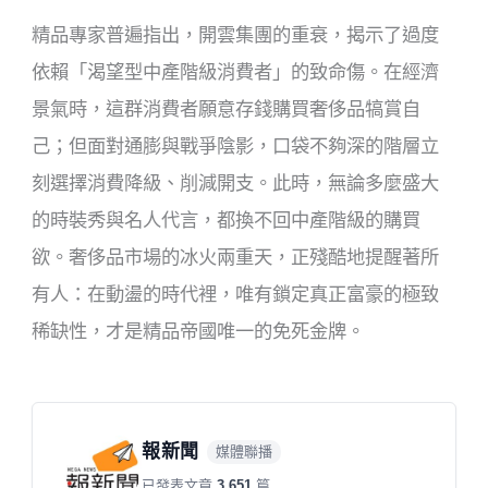
精品專家普遍指出，開雲集團的重衰，揭示了過度
依賴「渴望型中產階級消費者」的致命傷。在經濟
景氣時，這群消費者願意存錢購買奢侈品犒賞自
己；但面對通膨與戰爭陰影，口袋不夠深的階層立
刻選擇消費降級、削減開支。此時，無論多麼盛大
的時裝秀與名人代言，都換不回中產階級的購買
欲。奢侈品市場的冰火兩重天，正殘酷地提醒著所
有人：在動盪的時代裡，唯有鎖定真正富豪的極致
稀缺性，才是精品帝國唯一的免死金牌。
報新聞
媒體聯播
已發表文章
3,651
篇