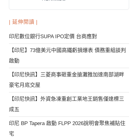
| 延伸閱讀 |
印尼數位銀行SUPA IPO定價 台商應對
【印尼】73億美元中國高鐵虧損爆表 債務重組談判
啟動
【印尼快訊】三菱商事砸重金搶灘雅加達南部湖畔
豪宅月底交屋
【印尼快訊】外資急凍重創工業地王銷售僅達標三
成五
印尼 BP Tapera 啟動 FLPP 2026說明會聚焦補貼住
宅