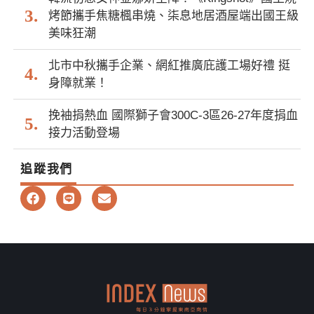
烤節攜手焦糖楓串燒、柒息地居酒屋端出國王級
美味狂潮
北市中秋攜手企業、網紅推廣庇護工場好禮 挺
身障就業！
挽袖捐熱血 國際獅子會300C-3區26-27年度捐血
接力活動登場
追蹤我們
F
L
E
a
i
n
c
n
v
e
e
e
b
l
o
o
o
p
k
e