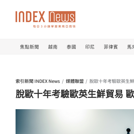
跳
至
主
要
焦點新聞
越南
泰國
印尼
菲律賓
馬
內
容
索引新聞 INDEX News
/
媒體聯盟
/
脫歐十年考驗歐英生鮮貿
脫歐十年考驗歐英生鮮貿易 歐