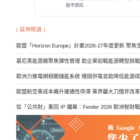
股市資訊…
| 延伸閱讀 |
歐盟「Horizon Europe」計畫2026-27年度更新
慕尼黑能源展聚焦彈性管理 助企業迎戰能源轉型挑戰
歐洲力推電網相關儲能系統 穩固供電並助降低能源
歐盟航空業成本飆升連通性停滯 業界籲大刀闊斧改革
從「公共財」重回 IP 鐵幕：Fender 2026 歐洲智