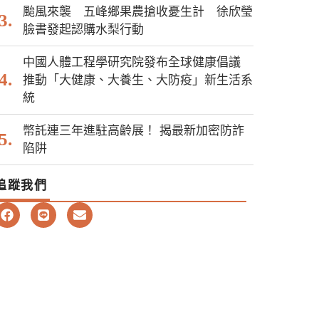
颱風來襲 五峰鄉果農搶收憂生計 徐欣瑩
臉書發起認購水梨行動
中國人體工程學研究院發布全球健康倡議
推動「大健康、大養生、大防疫」新生活系
統
幣託連三年進駐高齡展！ 揭最新加密防詐
陷阱
追蹤我們
F
L
E
a
i
n
c
n
v
e
e
e
b
l
o
o
o
p
k
e