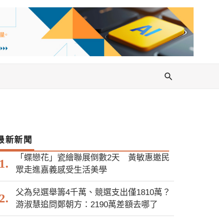
搜
尋
最新新聞
「蝶戀花」瓷繪聯展倒數2天 黃敏惠邀民
眾走進嘉義感受生活美學
父為兒選舉籌4千萬、競選支出僅1810萬？
游淑慧追問鄭朝方：2190萬差額去哪了