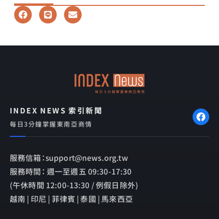
F
L
E
a
i
n
c
n
v
e
e
e
b
l
o
o
o
p
k
e
INDEX NEWS 索引新聞
每日3分鐘掌握東南亞商情
服務信箱：support@news.org.tw
服務時間： 週一至週五 09:30-17:30
(午休時間 12:00-13:30 / 例假日除外)
越南 | 印尼 | 菲律賓 | 泰國 | 馬來西亞