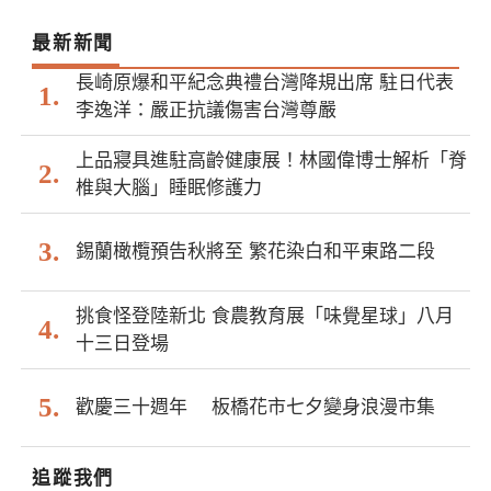
最新新聞
長崎原爆和平紀念典禮台灣降規出席 駐日代表
李逸洋：嚴正抗議傷害台灣尊嚴
上品寢具進駐高齡健康展！林國偉博士解析「脊
椎與大腦」睡眠修護力
錫蘭橄欖預告秋將至 繁花染白和平東路二段
挑食怪登陸新北 食農教育展「味覺星球」八月
十三日登場
歡慶三十週年 板橋花市七夕變身浪漫市集
追蹤我們