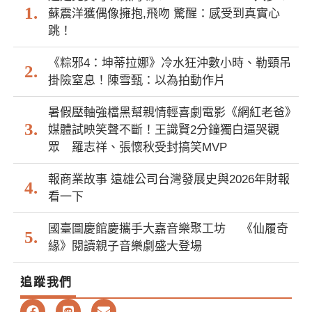
蘇震洋獲偶像擁抱,飛吻 驚醒：感受到真實心
跳！
《粽邪4：坤蒂拉娜》冷水狂沖數小時、勒頸吊
掛險窒息！陳雪甄：以為拍動作片
暑假壓軸強檔黑幫親情輕喜劇電影《網紅老爸》
媒體試映笑聲不斷！王識賢2分鐘獨白逼哭觀
眾 羅志祥、張懷秋受封搞笑MVP
報商業故事 遠雄公司台灣發展史與2026年財報
看一下
國臺圖慶館慶攜手大嘉音樂聚工坊 《仙履奇
緣》閱讀親子音樂劇盛大登場
追蹤我們
F
L
E