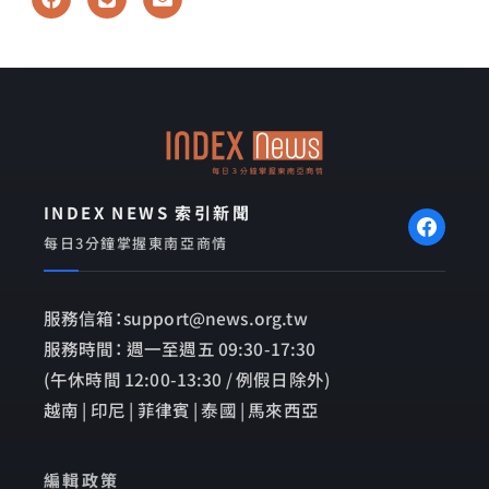
a
i
n
c
n
v
e
e
e
b
l
o
o
o
p
k
e
INDEX NEWS 索引新聞
每日3分鐘掌握東南亞商情
服務信箱：support@news.org.tw
服務時間： 週一至週五 09:30-17:30
(午休時間 12:00-13:30 / 例假日除外)
越南 | 印尼 | 菲律賓 | 泰國 | 馬來西亞
編輯政策