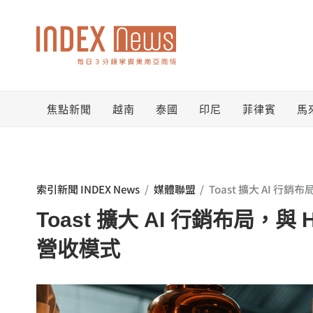
跳
至
主
要
焦點新聞
越南
泰國
印尼
菲律賓
馬
內
容
索引新聞 INDEX News
/
媒體聯盟
/
Toast 擴大 AI 行銷
Toast 擴大 AI 行銷布局，與 H
營收模式