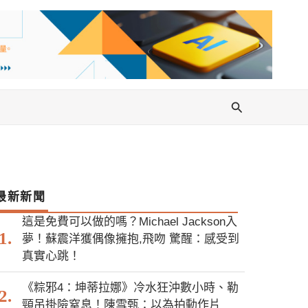
搜
尋
最新新聞
這是免費可以做的嗎？Michael Jackson入
夢！蘇震洋獲偶像擁抱,飛吻 驚醒：感受到
真實心跳！
《粽邪4：坤蒂拉娜》冷水狂沖數小時、勒
頸吊掛險窒息！陳雪甄：以為拍動作片