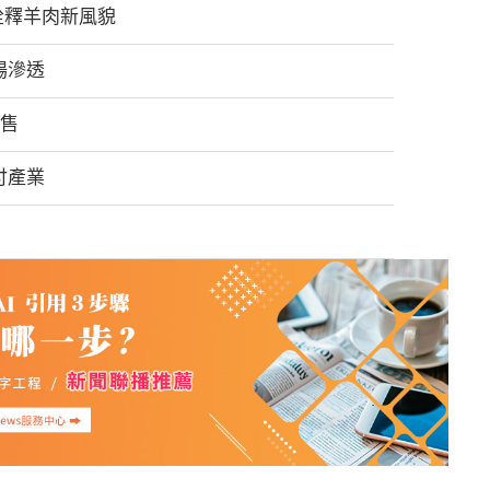
手詮釋羊肉新風貌
場滲透
發售
付產業