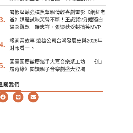
暑假壓軸強檔黑幫親情輕喜劇電影《網紅老
爸》媒體試映笑聲不斷！王識賢2分鐘獨白
逼哭觀眾 羅志祥、張懷秋受封搞笑MVP
報商業故事 遠雄公司台灣發展史與2026年
財報看一下
國臺圖慶館慶攜手大嘉音樂聚工坊 《仙
履奇緣》閱讀親子音樂劇盛大登場
追蹤我們
F
L
E
a
i
n
c
n
v
e
e
e
b
l
o
o
o
p
k
e