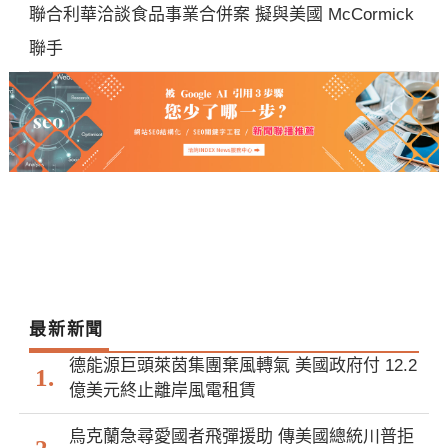
聯合利華洽談食品事業合併案 擬與美國 McCormick
聯手
最新新聞
德能源巨頭萊茵集團棄風轉氣 美國政府付 12.2
億美元終止離岸風電租賃
烏克蘭急尋愛國者飛彈援助 傳美國總統川普拒