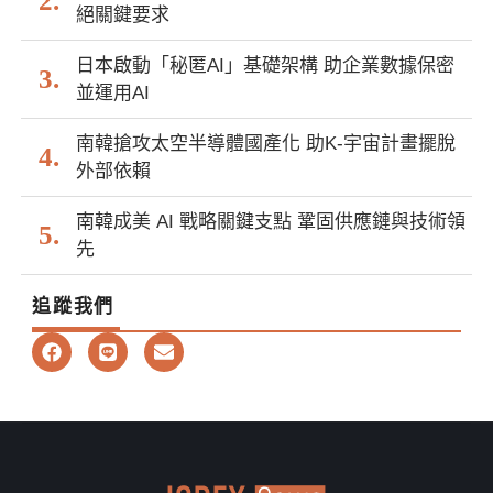
絕關鍵要求
日本啟動「秘匿AI」基礎架構 助企業數據保密
並運用AI
南韓搶攻太空半導體國產化 助K-宇宙計畫擺脫
外部依賴
南韓成美 AI 戰略關鍵支點 鞏固供應鏈與技術領
先
追蹤我們
F
L
E
a
i
n
c
n
v
e
e
e
b
l
o
o
o
p
k
e