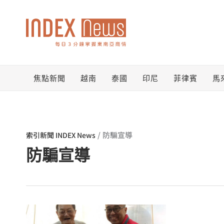
跳
至
主
要
焦點新聞
越南
泰國
印尼
菲律賓
馬
內
容
/
防騙宣導
索引新聞 INDEX News
防騙宣導