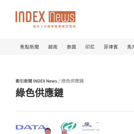
跳
至
主
要
焦點新聞
越南
泰國
印尼
菲律賓
馬
內
容
/
綠色供應鏈
索引新聞 INDEX News
綠色供應鏈