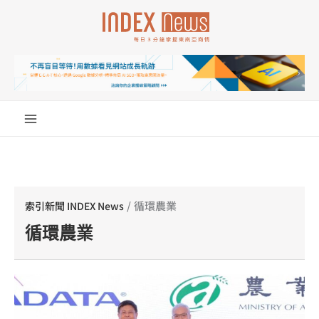
跳
至
主
要
內
容
/
循環農業
索引新聞 INDEX News
循環農業