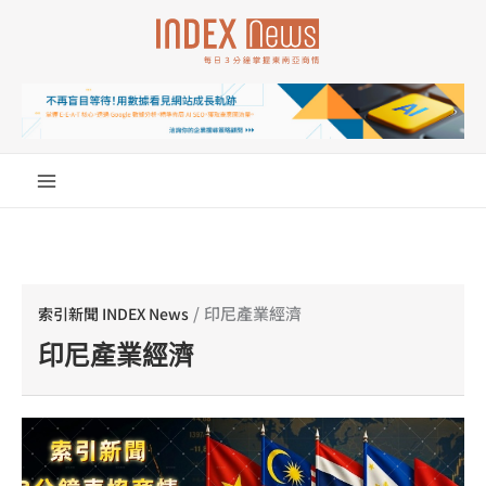
跳
至
主
要
內
容
/
印尼產業經濟
索引新聞 INDEX News
印尼產業經濟