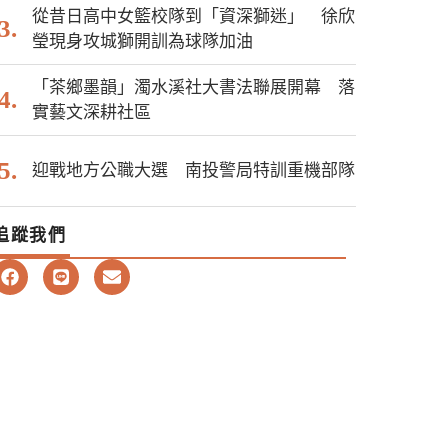
從昔日高中女籃校隊到「資深獅迷」 徐欣
瑩現身攻城獅開訓為球隊加油
「茶鄉墨韻」濁水溪社大書法聯展開幕 落
實藝文深耕社區
迎戰地方公職大選 南投警局特訓重機部隊
追蹤我們
F
L
E
a
i
n
c
n
v
e
e
e
b
l
o
o
o
p
k
e