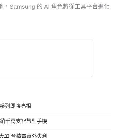
能落地，Samsung 的 AI 角色將從工具平台進化
ch 8 系列即將亮相
產銷千萬支智慧型手機
器大單 台積電意外失利