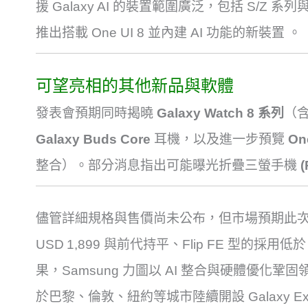
援 Galaxy AI 的裝置範圍廣泛，包括 S/Z 系列與 T
推出搭載 One UI 8 並內建 AI 功能的新裝置
。
可望亮相的其他新品與軟體
發表會預期同時揭曉
Galaxy Watch 8 系列
（含 
Galaxy Buds Core
耳機，以及進一步預覽
On
整合）
。部分消息指出可能曝光折疊三螢手機
(
儘管詳細規格與售價尚未公布，但市場預期此次新
USD 1,899 與前代持平、Flip FE 型的採用低於 €
果，Samsung 力圖以 AI 整合與硬體優化鞏
於巴黎、倫敦、紐約等城市陸續開設 Galaxy Exp