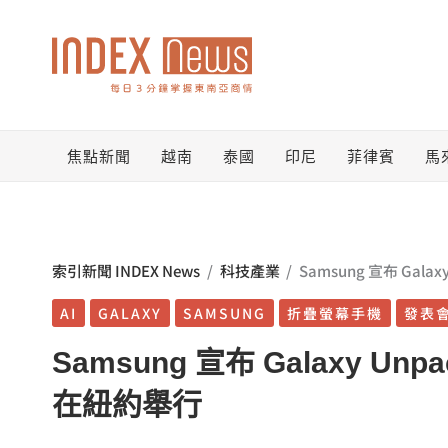
跳
至
主
要
焦點新聞
越南
泰國
印尼
菲律賓
馬
內
容
索引新聞 INDEX News
/
科技產業
/
Samsung 宣布 Galax
AI
GALAXY
SAMSUNG
折疊螢幕手機
發表
Samsung 宣布 Galaxy Unpa
在紐約舉行