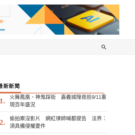
搜
尋
最新新聞
火舞鳳凰、神鬼踩街 嘉義城隍夜巡9/11重
現百年盛況
偷拍案沒影片 網紅律師喊都提告 法界：
須具備侵權要件