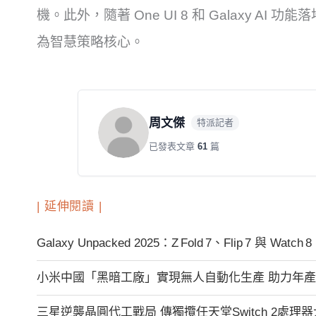
機。此外，隨著 One UI 8 和 Galaxy AI 功
為智慧策略核心。
周文傑
特派記者
已發表文章
61
篇
| 延伸閱讀 |
Galaxy Unpacked 2025：Z Fold 7、Flip 7 與 Wat
小米中國「黑暗工廠」實現無人自動化生產 助力年
三星逆襲晶圓代工戰局 傳獨攬任天堂Switch 2處理