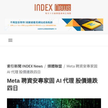
跳
至
主
要
內
容
索引新聞 INDEX News
/
媒體聯盟
/
Meta 聘資安專家固
AI 代理 股價連跌四日
Meta 聘資安專家固 AI 代理 股價連跌
四日