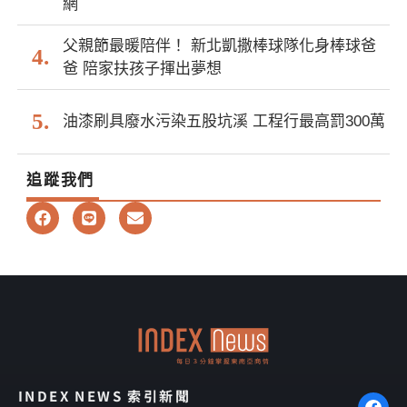
網
父親節最暖陪伴！ 新北凱撒棒球隊化身棒球爸
爸 陪家扶孩子揮出夢想
油漆刷具廢水污染五股坑溪 工程行最高罰300萬
追蹤我們
F
L
E
a
i
n
c
n
v
e
e
e
b
l
o
o
o
p
k
e
INDEX NEWS 索引新聞