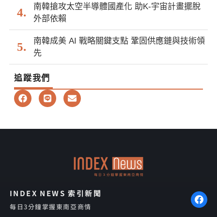
南韓搶攻太空半導體國產化 助K-宇宙計畫擺脫
外部依賴
南韓成美 AI 戰略關鍵支點 鞏固供應鏈與技術領
先
追蹤我們
F
L
E
a
i
n
c
n
v
e
e
e
b
l
o
o
o
p
k
e
INDEX NEWS 索引新聞
每日3分鐘掌握東南亞商情