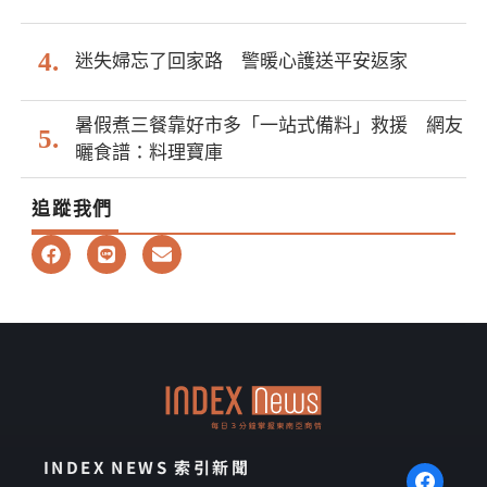
迷失婦忘了回家路 警暖心護送平安返家
暑假煮三餐靠好市多「一站式備料」救援 網友
曬食譜：料理寶庫
追蹤我們
F
L
E
a
i
n
c
n
v
e
e
e
b
l
o
o
o
p
k
e
INDEX NEWS 索引新聞