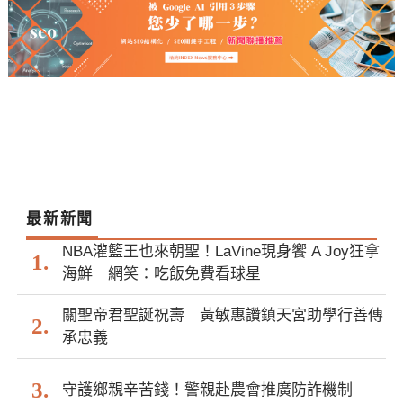
最新新聞
NBA灌籃王也來朝聖！LaVine現身饗 A Joy狂拿
海鮮 網笑：吃飯免費看球星
關聖帝君聖誕祝壽 黃敏惠讚鎮天宮助學行善傳
承忠義
守護鄉親辛苦錢！警親赴農會推廣防詐機制