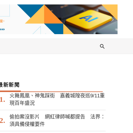
搜
尋
最新新聞
火舞鳳凰、神鬼踩街 嘉義城隍夜巡9/11重
現百年盛況
偷拍案沒影片 網紅律師喊都提告 法界：
須具備侵權要件