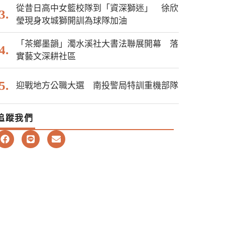
從昔日高中女籃校隊到「資深獅迷」 徐欣
瑩現身攻城獅開訓為球隊加油
「茶鄉墨韻」濁水溪社大書法聯展開幕 落
實藝文深耕社區
迎戰地方公職大選 南投警局特訓重機部隊
追蹤我們
F
L
E
a
i
n
c
n
v
e
e
e
b
l
o
o
o
p
k
e