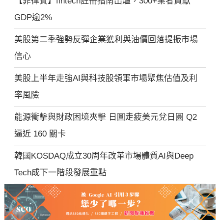
【菲律賓】fintech註冊指南出爐，300+業者貢獻
GDP逾2%
美股第二季強勢反彈企業獲利與油價回落提振市場
信心
美股上半年走強AI與科技股領軍市場聚焦估值及利
率風險
能源衝擊與財政困境夾擊 日圓走疲美元兌日圓 Q2
逼近 160 關卡
韓國KOSDAQ成立30周年改革市場體質AI與Deep
Tech成下一階段發展重點