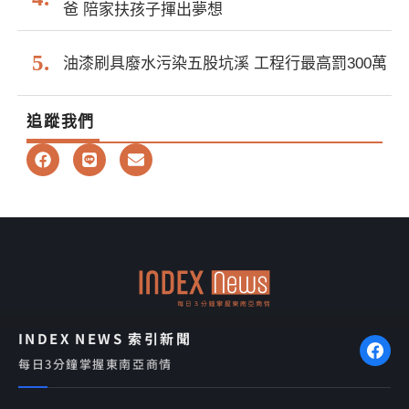
爸 陪家扶孩子揮出夢想
油漆刷具廢水污染五股坑溪 工程行最高罰300萬
追蹤我們
F
L
E
a
i
n
c
n
v
e
e
e
b
l
o
o
o
p
k
e
INDEX NEWS 索引新聞
每日3分鐘掌握東南亞商情