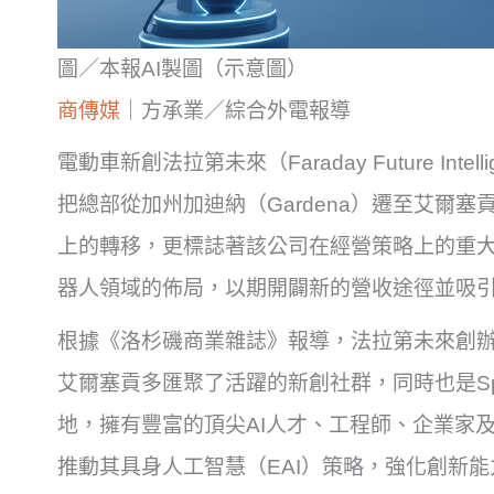
圖／本報AI製圖（示意圖）
商傳媒
｜方承業／綜合外電報導
電動車新創法拉第未來（Faraday Future Intelli
把總部從加州加迪納（Gardena）遷至艾爾塞貢
上的轉移，更標誌著該公司在經營策略上的重大
器人領域的佈局，以期開闢新的營收途徑並吸
根據《洛杉磯商業雜誌》報導，法拉第未來創辦人
艾爾塞貢多匯聚了活躍的新創社群，同時也是Spac
地，擁有豐富的頂尖AI人才、工程師、企業家
推動其具身人工智慧（EAI）策略，強化創新