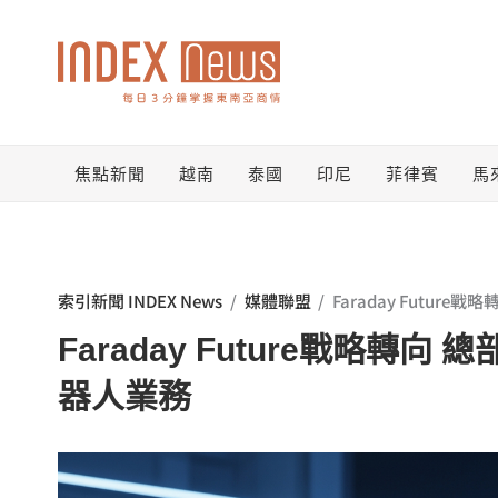
跳
至
主
要
焦點新聞
越南
泰國
印尼
菲律賓
馬
內
容
索引新聞 INDEX News
/
媒體聯盟
/
Faraday Futur
Faraday Future戰略轉
器人業務