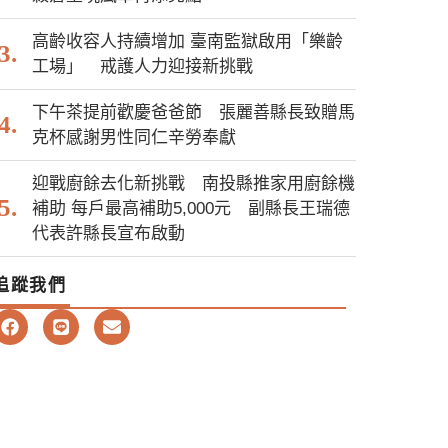
高齡收容人持續增加 臺南監獄啟用「樂齡
工場」 戒護人力迎接新挑戰
下午茶提前歡慶爸爸節 張麗善縣長致贈馬
克杯感謝男性同仁辛勞奉獻
迎戰廚餘去化新挑戰 南投縣推家用廚餘機
補助 每戶最高補助5,000元 副縣長王瑞德
代表許縣長宣布啟動
追蹤我們
F
L
E
a
i
n
c
n
v
e
e
e
b
l
o
o
o
p
k
e