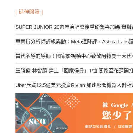
| 延伸閱讀 |
SUPER JUNIOR 20週年演唱會後重磅驚喜加碼 
華爾街分析師評級異動：Meta遭降評，Astera Labs
當代名導的導師！國家影視聽中心致敬阿特曼十大代
王勝偉 林智勝 穿上「回家得分」T恤 關懷盃花蓮開
Uber斥資12.5億美元投資Rivian 加速部署機器人計