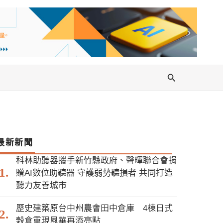
搜
尋
最新新聞
科林助聽器攜手新竹縣政府、聲暉聯合會捐
贈AI數位助聽器 守護弱勢聽損者 共同打造
聽力友善城市
歷史建築原台中州農會田中倉庫 4棟日式
穀倉重現風華再添亮點