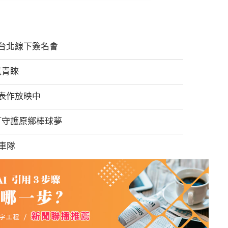
舉辦台北線下簽名會
獲青睞
表作放映中
打守護原鄉棒球夢
程車隊