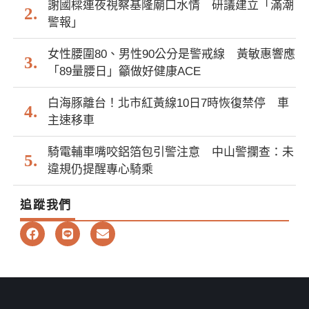
謝國樑連夜視察基隆廟口水情 研議建立「滿潮
警報」
女性腰圍80、男性90公分是警戒線 黃敏惠響應
「89量腰日」籲做好健康ACE
白海豚離台！北市紅黃線10日7時恢復禁停 車
主速移車
騎電輔車嘴咬鋁箔包引警注意 中山警攔查：未
違規仍提醒專心騎乘
追蹤我們
F
L
E
a
i
n
c
n
v
e
e
e
b
l
o
o
o
p