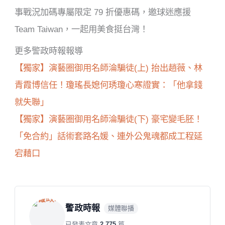
事戰況加碼專屬限定 79 折優惠碼，邀球迷應援
Team Taiwan，一起用美食挺台灣！
更多警政時報報導
【獨家】演藝圈御用名師淪騙徒(上) 抬出趙薇、林
青霞博信任！瓊瑤長媳何琇瓊心寒證實：「他拿錢
就失聯」
【獨家】演藝圈御用名師淪騙徒(下) 豪宅變毛胚！
「免合約」話術套路名媛、連外公鬼魂都成工程延
宕藉口
警政時報
媒體聯播
已發表文章
2,775
篇