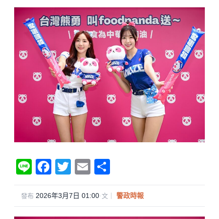
Li
F
T
E
分
n
a
wi
m
享
e
c
tt
ail
2026年3月7日 01:00
·
警政時報
發布
文｜
e
er