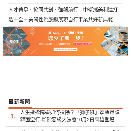
人才傳承、協同共創、強韌前行 中衛攜美利達打
造十全十美韌性供應鏈展現自行車業共好新典範
最新新聞
人生遭逢障礙如何遣除？「獅子吼」震醒迷障
獅面空行-斷除惡緣大法會10月2日高雄登場