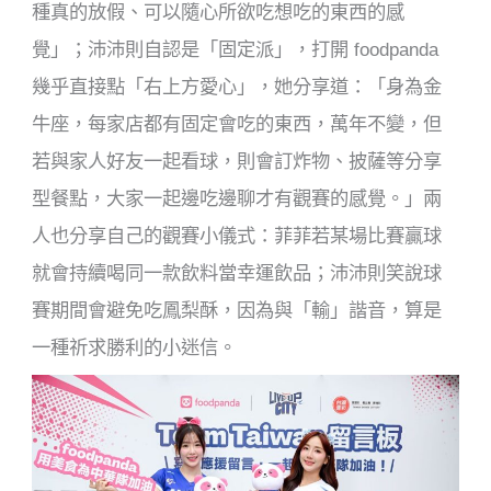
種真的放假、可以隨心所欲吃想吃的東西的感
覺」；沛沛則自認是「固定派」，打開 foodpanda
幾乎直接點「右上方愛心」，她分享道：「身為金
牛座，每家店都有固定會吃的東西，萬年不變，但
若與家人好友一起看球，則會訂炸物、披薩等分享
型餐點，大家一起邊吃邊聊才有觀賽的感覺。」兩
人也分享自己的觀賽小儀式：菲菲若某場比賽贏球
就會持續喝同一款飲料當幸運飲品；沛沛則笑說球
賽期間會避免吃鳳梨酥，因為與「輸」諧音，算是
一種祈求勝利的小迷信。