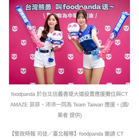
b
o
o
k
foodpanda 於台北信義香堤大道設置應援攤位與CT
AMAZE 菲菲、沛沛一同為 Team Taiwan 應援。(圖/
業者 提供)
【警政時報 司徒／臺北報導】foodpanda 邀請 CT