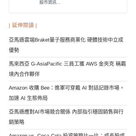
股市資訊…
| 延伸閱讀 |
亞馬遜雲端Braket量子服務商業化 硬體技術中立成
優勢
馬來西亞 G-AsiaPacific 三員工獲 AWS 金夾克 稱霸
境內合作夥伴
Amazon 收購 Bee：進軍可穿戴 AI 對話記錄市場，
加速 AI 生態佈局
亞馬遜應對AI市場競合關係 內部指引穩固銷售與行
銷策略
Amazon vs. Coca-Cola 投資策略比一比：成長股或