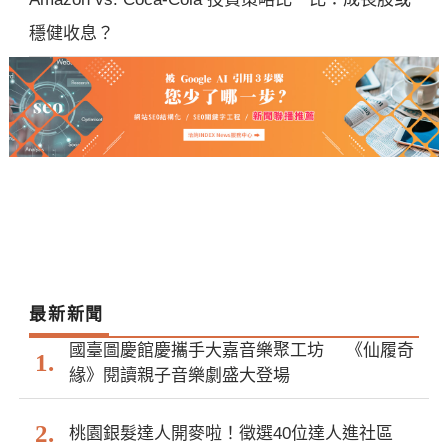
穩健收息？
最新新聞
國臺圖慶館慶攜手大嘉音樂聚工坊 《仙履奇
緣》閱讀親子音樂劇盛大登場
桃園銀髮達人開麥啦！徵選40位達人進社區