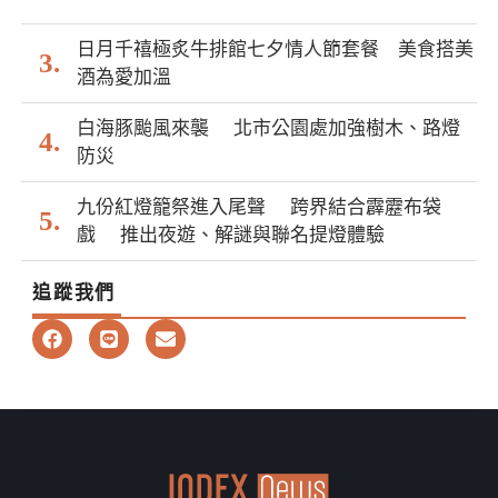
日月千禧極炙牛排館七夕情人節套餐 美食搭美
酒為愛加溫
白海豚颱風來襲 北市公園處加強樹木、路燈
防災
九份紅燈籠祭進入尾聲 跨界結合霹靂布袋
戲 推出夜遊、解謎與聯名提燈體驗
追蹤我們
F
L
E
a
i
n
c
n
v
e
e
e
b
l
o
o
o
p
k
e