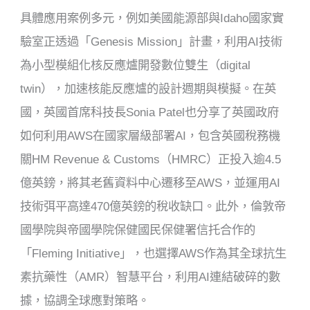
具體應用案例多元，例如美國能源部與Idaho國家實
驗室正透過「Genesis Mission」計畫，利用AI技術
為小型模組化核反應爐開發數位雙生（digital
twin），加速核能反應爐的設計週期與模擬。在英
國，英國首席科技長Sonia Patel也分享了英國政府
如何利用AWS在國家層級部署AI，包含英國稅務機
關HM Revenue & Customs（HMRC）正投入逾4.5
億英鎊，將其老舊資料中心遷移至AWS，並運用AI
技術弭平高達470億英鎊的稅收缺口。此外，倫敦帝
國學院與帝國學院保健國民保健署信托合作的
「Fleming Initiative」，也選擇AWS作為其全球抗生
素抗藥性（AMR）智慧平台，利用AI連結破碎的數
據，協調全球應對策略。