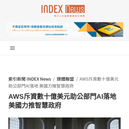
跳
至
主
要
內
容
索引新聞 INDEX News
/
媒體聯盟
/
AWS斥資數十億美元
助公部門AI落地 美國力推智慧政府
AWS斥資數十億美元助公部門AI落地
美國力推智慧政府