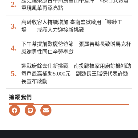
歷史建築原台中州農會田中倉庫 4棟日式穀倉
重現風華再添亮點
高齡收容人持續增加 臺南監獄啟用「樂齡工
場」 戒護人力迎接新挑戰
下午茶提前歡慶爸爸節 張麗善縣長致贈馬克杯
感謝男性同仁辛勞奉獻
迎戰廚餘去化新挑戰 南投縣推家用廚餘機補助
每戶最高補助5,000元 副縣長王瑞德代表許縣
長宣布啟動
追蹤我們
F
L
E
a
i
n
c
n
v
e
e
e
b
l
o
o