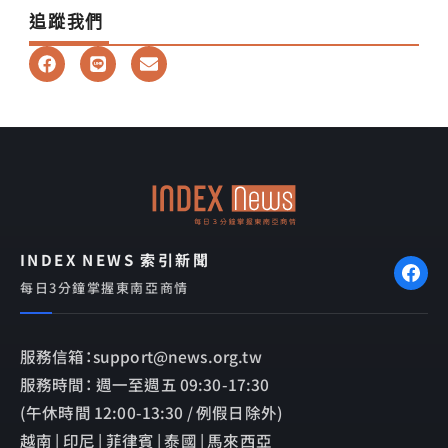
追蹤我們
F
L
E
a
i
n
c
n
v
e
e
e
b
l
o
o
o
p
k
e
INDEX NEWS 索引新聞
每日3分鐘掌握東南亞商情
服務信箱：support@news.org.tw
服務時間： 週一至週五 09:30-17:30
(午休時間 12:00-13:30 / 例假日除外)
越南 | 印尼 | 菲律賓 | 泰國 | 馬來西亞