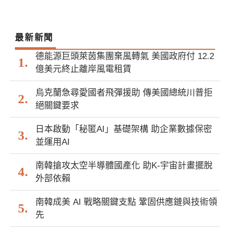
最新新聞
德能源巨頭萊茵集團棄風轉氣 美國政府付 12.2
億美元終止離岸風電租賃
烏克蘭急尋愛國者飛彈援助 傳美國總統川普拒
絕關鍵要求
日本啟動「秘匿AI」基礎架構 助企業數據保密
並運用AI
南韓搶攻太空半導體國產化 助K-宇宙計畫擺脫
外部依賴
南韓成美 AI 戰略關鍵支點 鞏固供應鏈與技術領
先