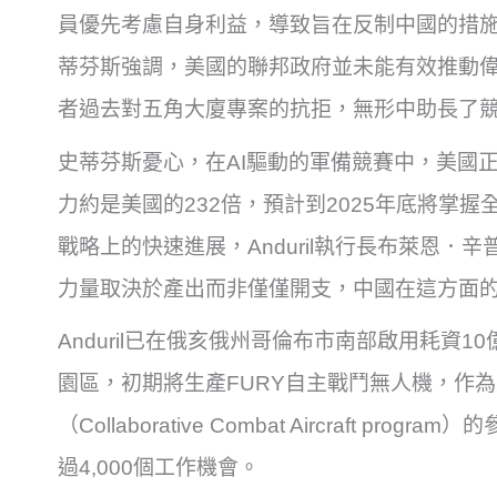
員優先考慮自身利益，導致旨在反制中國的措施
蒂芬斯強調，美國的聯邦政府並未能有效推動
者過去對五角大廈專案的抗拒，無形中助長了
史蒂芬斯憂心，在AI驅動的軍備競賽中，美國
力約是美國的232倍，預計到2025年底將掌
戰略上的快速進展，Anduril執行長布萊恩．辛普夫
力量取決於產出而非僅僅開支，中國在這方面
Anduril已在俄亥俄州哥倫布市南部啟用耗資10
園區，初期將生產FURY自主戰鬥無人機，作
（Collaborative Combat Aircraft 
過4,000個工作機會。