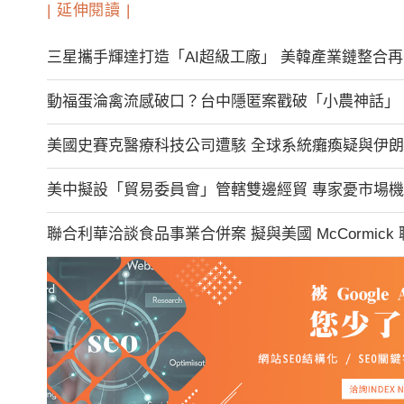
| 延伸閱讀 |
三星攜手輝達打造「AI超級工廠」 美韓產業鏈整合
動福蛋淪禽流感破口？台中隱匿案戳破「小農神話」 
美國史賽克醫療科技公司遭駭 全球系統癱瘓疑與伊
美中擬設「貿易委員會」管轄雙邊經貿 專家憂市場
聯合利華洽談食品事業合併案 擬與美國 McCormick