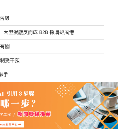
再晉級
大型蛋廠反而成 B2B 採購避風港
朗有關
機制受干預
 聯手