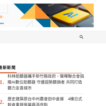
搜
尋
最新新聞
科林助聽器攜手新竹縣政府、聲暉聯合會捐
贈AI數位助聽器 守護弱勢聽損者 共同打造
聽力友善城市
歷史建築原台中州農會田中倉庫 4棟日式
穀倉重現風華再添亮點