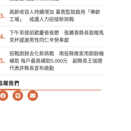
高齡收容人持續增加 臺南監獄啟用「樂齡
工場」 戒護人力迎接新挑戰
下午茶提前歡慶爸爸節 張麗善縣長致贈馬
克杯感謝男性同仁辛勞奉獻
迎戰廚餘去化新挑戰 南投縣推家用廚餘機
補助 每戶最高補助5,000元 副縣長王瑞德
代表許縣長宣布啟動
追蹤我們
F
L
E
a
i
n
c
n
v
e
e
e
b
l
o
o
o
p
k
e