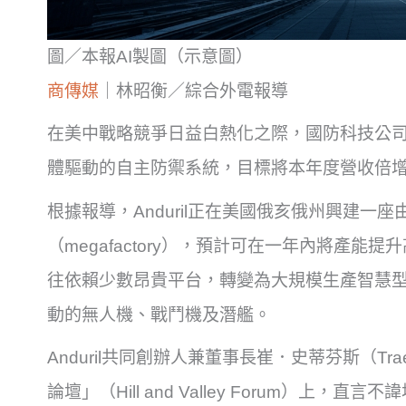
圖／本報AI製圖（示意圖）
商傳媒
｜林昭衡／綜合外電報導
在美中戰略競爭日益白熱化之際，國防科技公司A
體驅動的自主防禦系統，目標將本年度營收倍增
根據報導，Anduril正在美國俄亥俄州興建一
（megafactory），預計可在一年內將產能
往依賴少數昂貴平台，轉變為大規模生產智慧型
動的無人機、戰鬥機及潛艦。
Anduril共同創辦人兼董事長崔．史蒂芬斯（Tra
論壇」（Hill and Valley Forum）