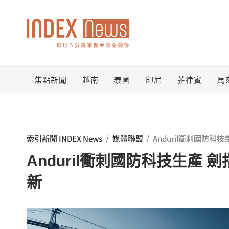
跳
至
主
要
焦點新聞
越南
泰國
印尼
菲律賓
馬
內
容
索引新聞 INDEX News
/
媒體聯盟
/
Anduril衝刺國防科
Anduril衝刺國防科技生產 
新