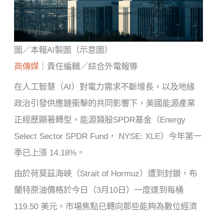
圖／本報AI製圖（示意圖）
商傳媒
｜責任編輯／綜合外電報導
在人工智慧（AI）對電力需求不斷增長，以及地緣
政治引發供應鏈衝擊的共同影響下，美國能源產業
正經歷顯著轉型。能源類股SPDR基金（Energy
Select Sector SPDR Fund， NYSE: XLE）今年第一
季已上漲 14.18%。
由於荷莫茲海峽（Strait of Hormuz）遭到封鎖，布
蘭特原油價格於今日（3月10日）一度達到每桶
119.50 美元。市場焦點已轉向那些能夠為數位經濟