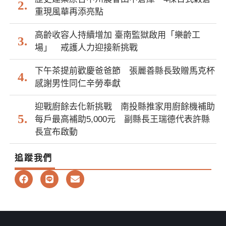
重現風華再添亮點
高齡收容人持續增加 臺南監獄啟用「樂齡工
場」 戒護人力迎接新挑戰
下午茶提前歡慶爸爸節 張麗善縣長致贈馬克杯
感謝男性同仁辛勞奉獻
迎戰廚餘去化新挑戰 南投縣推家用廚餘機補助
每戶最高補助5,000元 副縣長王瑞德代表許縣
長宣布啟動
追蹤我們
F
L
E
a
i
n
c
n
v
e
e
e
b
l
o
o