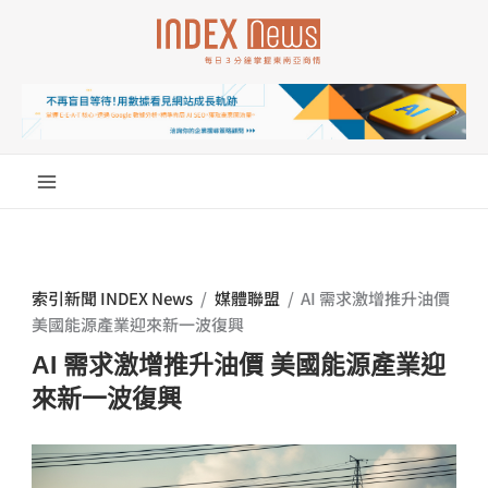
跳
至
主
要
內
容
索引新聞 INDEX News
/
媒體聯盟
/
AI 需求激增推升油價
美國能源產業迎來新一波復興
AI 需求激增推升油價 美國能源產業迎
來新一波復興