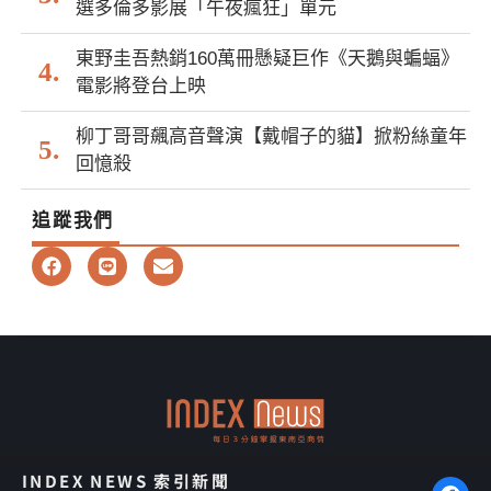
選多倫多影展「午夜瘋狂」單元
東野圭吾熱銷160萬冊懸疑巨作《天鵝與蝙蝠》
電影將登台上映
柳丁哥哥飆高音聲演【戴帽子的貓】掀粉絲童年
回憶殺
追蹤我們
F
L
E
a
i
n
c
n
v
e
e
e
b
l
o
o
o
p
k
e
INDEX NEWS 索引新聞