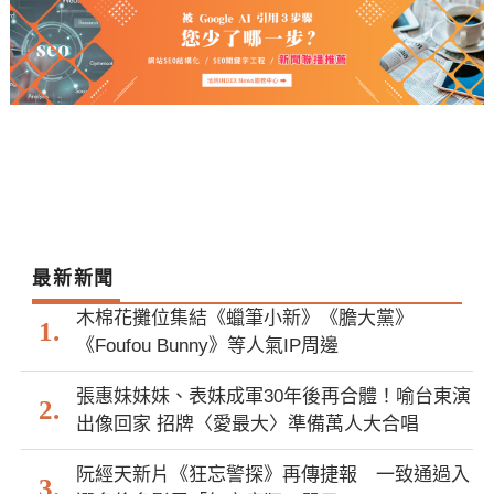
最新新聞
木棉花攤位集結《蠟筆小新》《膽大黨》
《Foufou Bunny》等人氣IP周邊
張惠妹妹妹、表妹成軍30年後再合體！喻台東演
出像回家 招牌〈愛最大〉準備萬人大合唱
阮經天新片《狂忘警探》再傳捷報 一致通過入