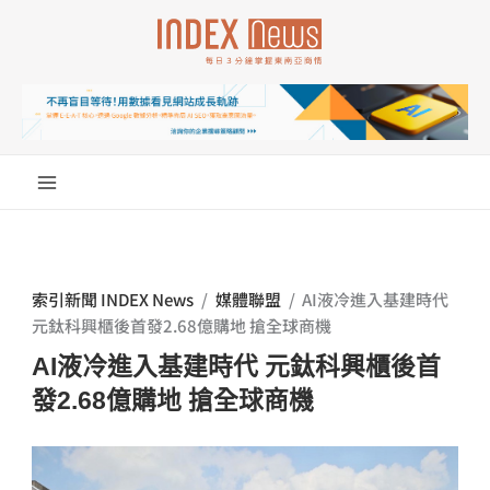
跳
至
主
要
內
容
索引新聞 INDEX News
/
媒體聯盟
/
AI液冷進入基建時代
元鈦科興櫃後首發2.68億購地 搶全球商機
AI液冷進入基建時代 元鈦科興櫃後首
發2.68億購地 搶全球商機