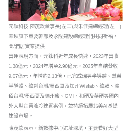
元鈦科技 陳茂欽董事長(左二)與朱佳建總經理(左一)
率領旗下重要幹部及永陞建設總經理們共同祈福。
圖/潤居實業提供
營運表現方面，元鈦科近年成長快速，2023年營收
1.38億元，2024年增至2.90億元，2025年自結營收
9.07億元，年增約2.13倍，已完成瑞昱半導體、慧榮
半導體、緯創台灣/墨西哥及加州Wislab、緯穎、鴻
佰台灣/墨西哥及德州廠、GMI、和碩及華碩等國內
外大型企業液冷建置案例，並持續拓展北美AI基礎
建設市場。
陳茂欽表示，新數據中心選址深坑，主要看好大型