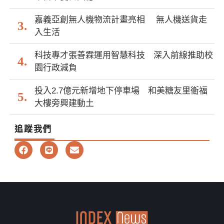
嘉義亞創無人機物流計畫亮相 無人機送貨走
入生活
科技專才張善霖運用智慧科技 深入前線推助校
園行政減負
投入2.7億元新增地下停車場 和美糖友里衛福
大樓旁興建動土
追蹤我們
F
L
E
a
i
n
c
n
v
e
e
e
b
l
o
o
o
p
k
e