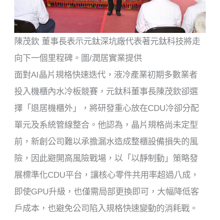
陳茂欽 董事長表示元鈦深坑廠代表著元鈦科技將走
向下一個里程碑。圖/潤居實業提供
面對AI晶片規格快速迭代，液冷產業初期多數業者
投入機櫃內水冷板競賽，元鈦科董事長陳茂欽卻選
擇「退居機櫃外」，將研發重心放在CDU冷卻分配
單元及系統管線整合。他認為，晶片規格尚未定型
前，新創公司難以承擔漏水造成整櫃設備損失的風
險，因此避開高風險戰場，以「以靜制動」策略發
展標準化CDU平台，讓核心零件共用率超過八成，
即使GPU升級，也僅需局部更換即可，大幅降低客
戶成本，也避免公司陷入規格快速變動的消耗戰。