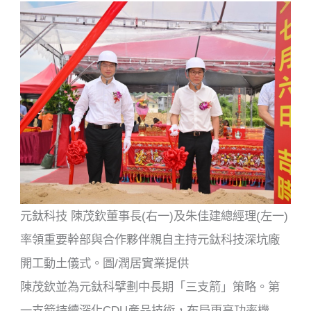
元鈦科技 陳茂欽董事長(右一)及朱佳建總經理(左一)
率領重要幹部與合作夥伴親自主持元鈦科技深坑廠
開工動土儀式。圖/潤居實業提供
陳茂欽並為元鈦科擘劃中長期「三支箭」策略。第
一支箭持續深化CDU產品技術，布局更高功率機