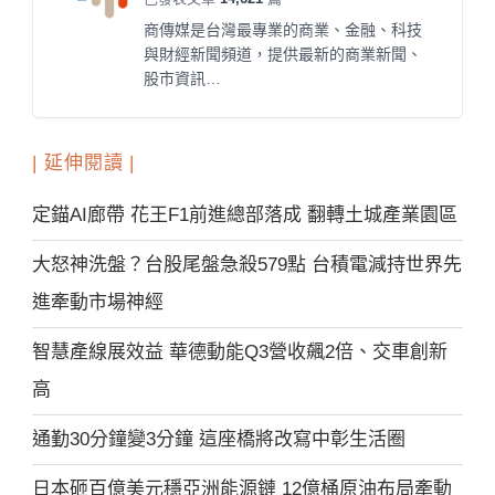
商傳媒是台灣最專業的商業、金融、科技
與財經新聞頻道，提供最新的商業新聞、
股市資訊…
| 延伸閱讀 |
定錨AI廊帶 花王F1前進總部落成 翻轉土城產業園區
大怒神洗盤？台股尾盤急殺579點 台積電減持世界先
進牽動市場神經
智慧產線展效益 華德動能Q3營收飆2倍、交車創新
高
通勤30分鐘變3分鐘 這座橋將改寫中彰生活圈
日本砸百億美元穩亞洲能源鏈 12億桶原油布局牽動