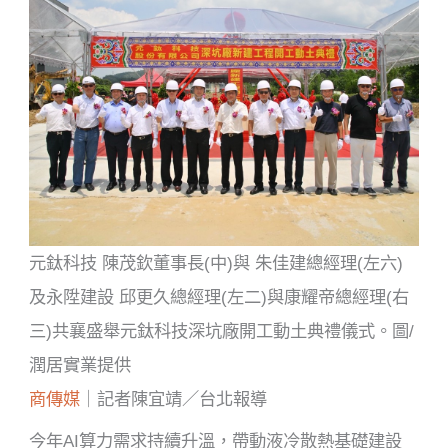
元鈦科技 陳茂欽董事長(中)與 朱佳建總經理(左六)
及永陞建設 邱更久總經理(左二)與康耀帝總經理(右
三)共襄盛舉元鈦科技深坑廠開工動土典禮儀式。圖/
潤居實業提供
商傳媒
｜記者陳宜靖／台北報導
今年AI算力需求持續升溫，帶動液冷散熱基礎建設