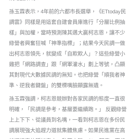
孫玉霖表示，4年前的六都市長選舉，《ETtoday民
調雲》同樣是用這套自建會員庫進行「分層比例抽
樣」與加權，當時預測陳其邁大贏柯志恩，讓不少
綠營者興奮狂喊「神準指標」；結果今天民調一做
出柯志恩領先，就變成「自欺欺人」？這些綠營小
雞把「網路調查」跟「網軍灌水」劃上等號，凸顯
其對現代大數據民調的無知。也把綠營「順我者神
準、逆我者鍵盤」的雙標嘴臉顯露無遺。
孫玉霖強調，柯志恩競辦對各家民調的態度一直很
明確，「民調是參考，基層要繼續跑。」 反觀綠營
上上下下、從議員到名嘴，一看到柯志恩在多份民
調展現強大追趕力道就集體焦慮。如果民進黨在高