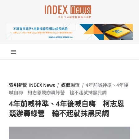
跳
至
主
要
內
容
索引新聞 INDEX News
/
媒體聯盟
/
4年前喊神準、4年後
喊自嗨 柯志恩競辦轟綠營 輸不起就抹黑民調
4年前喊神準、4年後喊自嗨 柯志恩
競辦轟綠營 輸不起就抹黑民調