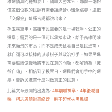
雄選情真的穩如泰山，動輒大勝20％，那麼一兩份
僅差個位數的民調有需要讓綠營小雞急跳腳，還把
「交保金」這種言詞都說出來？
孫玉霖重申，高雄市民需要的是一場乾淨、公正的
選舉；需要的是一個可以承接市政、給予高雄明確
未來願景的市長；而不是成天仗著自己是民進黨，
就自詡可以接棒的派系棋子與政治打手。如果民進
黨要繼續傲慢地將市民在意的問題，都解讀為「鍵
盤自嗨」，相信到了投票日，選民們會用手中的選
票，告訴民進黨什麼叫做真正的民意。
此篇文章最開始出處為:
4年前喊神準、4年後喊自
嗨 柯志恩競辦轟綠營 輸不起就抹黑民調