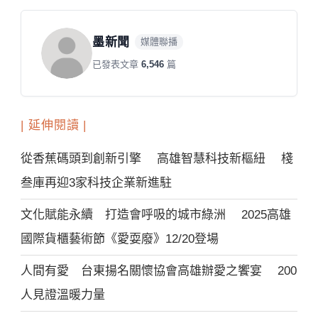
墨新聞
媒體聯播
已發表文章
6,546
篇
| 延伸閱讀 |
從香蕉碼頭到創新引擎 高雄智慧科技新樞紐 棧
叁庫再迎3家科技企業新進駐
文化賦能永續 打造會呼吸的城市綠洲 2025高雄
國際貨櫃藝術節《愛耍廢》12/20登場
人間有愛 台東揚名關懷協會高雄辦愛之饗宴 200
人見證溫暖力量