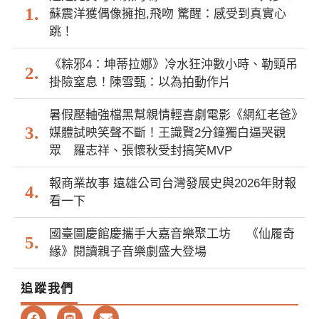
蘇震洋獲偶像擁抱,飛吻 驚醒：感受到真實心
跳！
《粽邪4：坤蒂拉娜》冷水狂沖數小時、勒頸吊
掛險窒息！陳雪甄：以為拍動作片
暑假壓軸強檔黑幫親情輕喜劇電影《網紅老爸》
媒體試映笑聲不斷！王識賢2分鐘獨白逼哭觀
眾 羅志祥、張懷秋受封搞笑MVP
報商業故事 遠雄公司台灣發展史與2026年財報
看一下
國臺圖慶館慶攜手大嘉音樂聚工坊 《仙履奇
緣》閱讀親子音樂劇盛大登場
追蹤我們
F
L
E