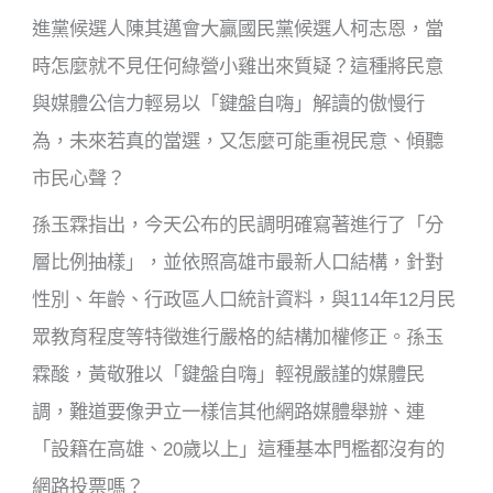
進黨候選人陳其邁會大贏國民黨候選人柯志恩，當
時怎麼就不見任何綠營小雞出來質疑？這種將民意
與媒體公信力輕易以「鍵盤自嗨」解讀的傲慢行
為，未來若真的當選，又怎麼可能重視民意、傾聽
市民心聲？
孫玉霖指出，今天公布的民調明確寫著進行了「分
層比例抽樣」，並依照高雄市最新人口結構，針對
性別、年齡、行政區人口統計資料，與114年12月民
眾教育程度等特徵進行嚴格的結構加權修正。孫玉
霖酸，黃敬雅以「鍵盤自嗨」輕視嚴謹的媒體民
調，難道要像尹立一樣信其他網路媒體舉辦、連
「設籍在高雄、20歲以上」這種基本門檻都沒有的
網路投票嗎？