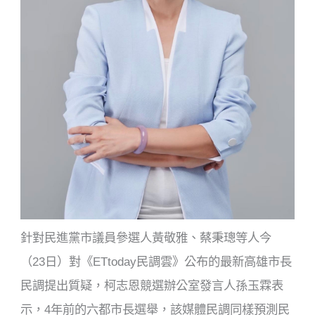
針對民進黨市議員參選人黃敬雅、蔡秉璁等人今
（23日）對《ETtoday民調雲》公布的最新高雄市長
民調提出質疑，柯志恩競選辦公室發言人孫玉霖表
示，4年前的六都市長選舉，該媒體民調同樣預測民