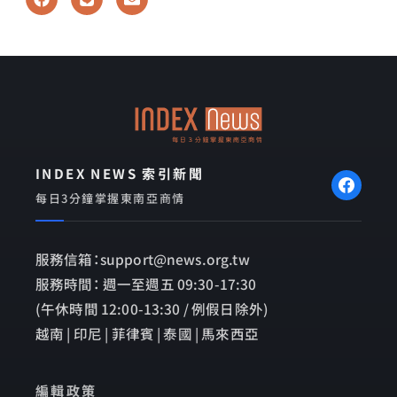
a
i
n
c
n
v
e
e
e
b
l
o
o
o
p
k
e
INDEX NEWS 索引新聞
每日3分鐘掌握東南亞商情
服務信箱：support@news.org.tw
服務時間： 週一至週五 09:30-17:30
(午休時間 12:00-13:30 / 例假日除外)
越南 | 印尼 | 菲律賓 | 泰國 | 馬來西亞
編輯政策