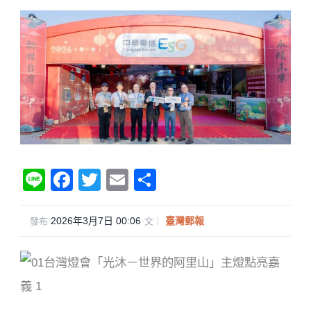
Li
F
T
E
分
n
a
wi
m
享
e
c
tt
ail
2026年3月7日 00:06
·
臺灣郵報
發布
文｜
e
er
b
o