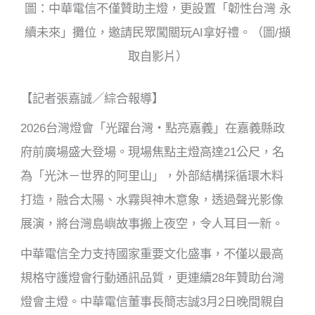
o
圖：中華電信不僅贊助主燈，更設置「韌性台灣 永
k
續未來」攤位，邀請民眾闖關玩AI拿好禮。（圖/擷
取自影片）
【記者張嘉誠／綜合報導】
2026台灣燈會「光躍台灣・點亮嘉義」在嘉義縣政
府前廣場盛大登場。現場焦點主燈高達21公尺，名
為「光沐－世界的阿里山」，外部結構採循環木料
打造，融合太陽、水霧與神木意象，透過聲光影像
展演，將台灣島嶼故事搬上夜空，令人耳目一新。
中華電信全力支持國家重要文化盛事，不僅以最高
規格守護燈會行動通訊品質，更連續28年贊助台灣
燈會主燈。中華電信董事長簡志誠3月2日晚間親自