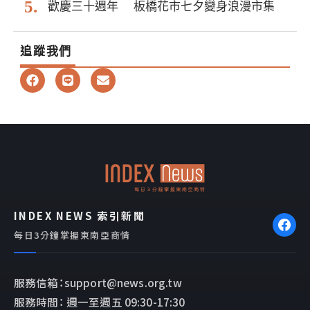
歡慶三十週年 板橋花市七夕變身浪漫市集
追蹤我們
F
L
E
a
i
n
c
n
v
e
e
e
b
l
o
o
o
p
k
e
INDEX NEWS 索引新聞
每日3分鐘掌握東南亞商情
服務信箱：support@news.org.tw
服務時間： 週一至週五 09:30-17:30