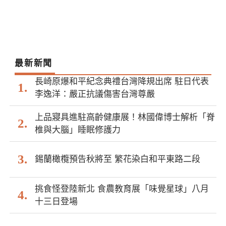
最新新聞
長崎原爆和平紀念典禮台灣降規出席 駐日代表
李逸洋：嚴正抗議傷害台灣尊嚴
上品寢具進駐高齡健康展！林國偉博士解析「脊
椎與大腦」睡眠修護力
錫蘭橄欖預告秋將至 繁花染白和平東路二段
挑食怪登陸新北 食農教育展「味覺星球」八月
十三日登場