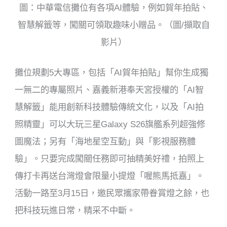
圖：中華電信攤位有各項AI體驗，例如賀年拍貼、
智慧解籤等，闖關可領取趣味小贈品。（圖/擷取自
影片）
攤位規劃5大專區，包括「AI賀年拍貼」幫你生成獨
一無二的專屬照片、嘉義新港奉天宮授權的「AI智
慧解籤」能用創新科技體驗傳統文化，以及「AI拍
照精靈」可以大玩三星Galaxy S26旗艦系列超強修
圖魔法；另有「海地星空互動」與「影視服務體
驗」。只要完成闖關任務即可抽精美好禮，拍照上
傳打卡再送台灣燈會限量小提燈「喔熊馬抵嘉」。
活動一路至3月15日，邀民眾攜家帶眷賞燈之餘，也
把科技玩進日常，精采不中斷。