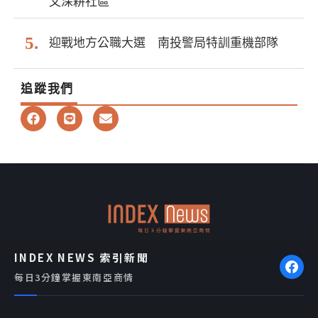
文深耕社區
迎戰地方公職大選 南投警局特訓重機部隊
追蹤我們
F
L
E
a
i
n
c
n
v
e
e
e
b
l
o
o
o
p
k
e
INDEX NEWS 索引新聞
每日3分鐘掌握東南亞商情