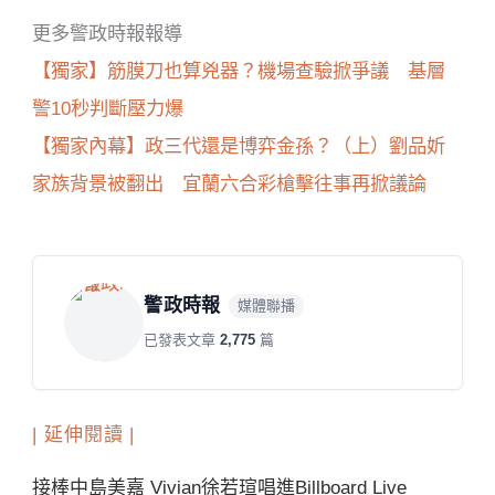
更多警政時報報導
【獨家】筋膜刀也算兇器？機場查驗掀爭議 基層
警10秒判斷壓力爆
【獨家內幕】政三代還是博弈金孫？（上）劉品妡
家族背景被翻出 宜蘭六合彩槍擊往事再掀議論
警政時報
媒體聯播
已發表文章
2,775
篇
| 延伸閱讀 |
接棒中島美嘉 Vivian徐若瑄唱進Billboard Live