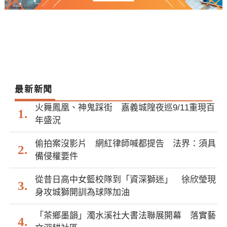
最新新聞
火舞鳳凰、神鬼踩街 嘉義城隍夜巡9/11重現百
年盛況
偷拍案沒影片 網紅律師喊都提告 法界：須具
備侵權要件
從昔日高中女籃校隊到「資深獅迷」 徐欣瑩現
身攻城獅開訓為球隊加油
「茶鄉墨韻」濁水溪社大書法聯展開幕 落實藝