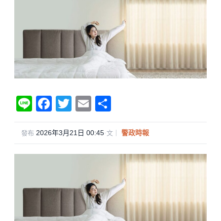
Li
F
T
E
分
n
a
wi
m
享
e
c
tt
ail
2026年3月21日 00:45
·
警政時報
發布
文｜
e
er
b
o
o
k