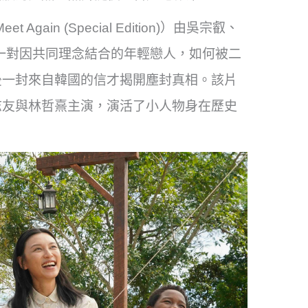
Again (Special Edition)）由吳宗叡、
述一對因共同理念結合的年輕戀人，如何被二
後一封來自韓國的信才揭開塵封真相。該片
志友與林哲熹主演，演活了小人物身在歷史