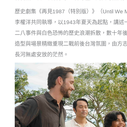
歷史劇集《再見1987（特別版）》（Until We Meet 
李權洋共同執導，以1943年夏天為起點，講
二八事件與白色恐怖的歷史浪潮拆散，數十年
造型與場景精緻重現二戰前後台灣氛圍，由方
長河無處安放的茫然。