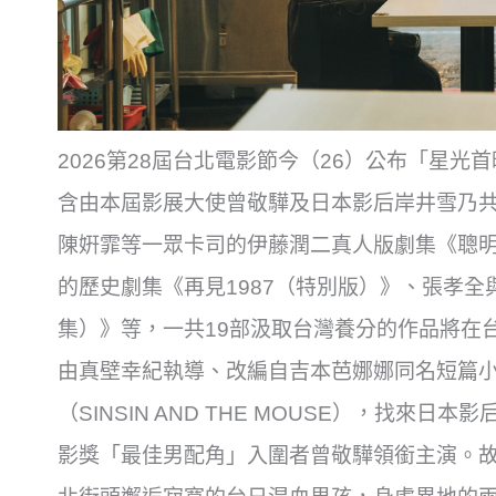
2026第28屆台北電影節今（26）公布「星
含由本屆影展大使曾敬驊及日本影后岸井雪乃
陳姸霏等一眾卡司的伊藤潤二真人版劇集《聰明
的歷史劇集《再見1987（特別版）》、張孝全
集）》等，一共19部汲取台灣養分的作品將在
由真壁幸紀執導、改編自吉本芭娜娜同名短篇
（SINSIN AND THE MOUSE），找來
影獎「最佳男配角」入圍者曾敬驊領銜主演。