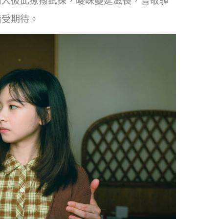
兩人彼此撩撥試探，曖昧蔓延滋長，曾敬驊
備受期待。