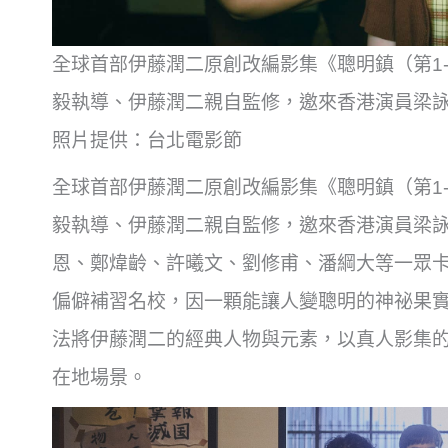
全球首部伊藤潤二原創改編影集《聰明鎮（第1-2集）》（
毅執導、伊藤潤二親自監修，邀來香港演員梁詠
照片提供：台北電影節
全球首部伊藤潤二原創改編影集《聰明鎮（第1-2集）》（
毅執導、伊藤潤二親自監修，邀來香港演員梁
恩、鄭煒齡、許曦文、劉修甫、潘綱大等一眾
偏僻補習名校，因一顆能讓人變聰明的神祕果
法將伊藤潤二的經典人物與元素，以真人影集
在地場景。