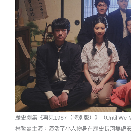
歷史劇集《再見1987（特別版）》（Until We Meet 
林哲熹主演，演活了小人物身在歷史長河無處