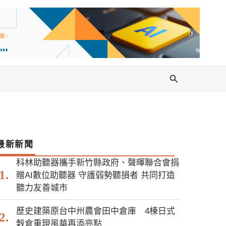
搜
尋
最新新聞
科林助聽器攜手新竹縣政府、聲暉聯合會捐
贈AI數位助聽器 守護弱勢聽損者 共同打造
聽力友善城市
歷史建築原台中州農會田中倉庫 4棟日式
穀倉重現風華再添亮點