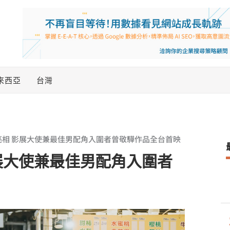
來西亞
台灣
亮相 影展大使兼最佳男配角入圍者曾敬驊作品全台首映
展大使兼最佳男配角入圍者