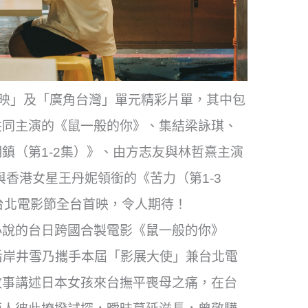
光首映」及「廣角台灣」單元精彩片單，其中包
共同主演的《鼠一般的你》、集結梁詠琪、
鎮（第1-2集）》、由方志友與林哲熹主演
與香港女星王丹妮領銜的《苦力（第1-3
台北電影節全台首映，令人期待！
小說的台日跨國合製電影《鼠一般的你》
日本影后岸井雪乃攜手本屆「影展大使」兼台北電
故事講述日本女孩來台撫平喪母之痛，在台