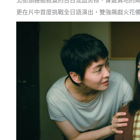
北街頭邂逅寂寞的台日混血男孩，身處異地的
更在片中首度挑戰全日語演出，雙強飆戲火花