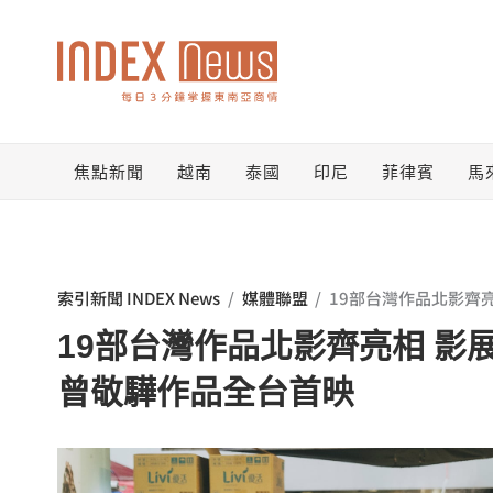
跳
至
主
要
焦點新聞
越南
泰國
印尼
菲律賓
馬
內
容
索引新聞 INDEX News
/
媒體聯盟
/
19部台灣作品北影齊
19部台灣作品北影齊亮相 影
曾敬驊作品全台首映