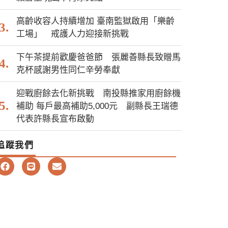
高齡收容人持續增加 臺南監獄啟用「樂齡
工場」 戒護人力迎接新挑戰
下午茶提前歡慶爸爸節 張麗善縣長致贈馬
克杯感謝男性同仁辛勞奉獻
迎戰廚餘去化新挑戰 南投縣推家用廚餘機
補助 每戶最高補助5,000元 副縣長王瑞德
代表許縣長宣布啟動
追蹤我們
F
L
E
a
i
n
c
n
v
e
e
e
b
l
o
o
o
p
k
e