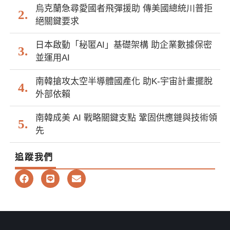
烏克蘭急尋愛國者飛彈援助 傳美國總統川普拒
絕關鍵要求
日本啟動「秘匿AI」基礎架構 助企業數據保密
並運用AI
南韓搶攻太空半導體國產化 助K-宇宙計畫擺脫
外部依賴
南韓成美 AI 戰略關鍵支點 鞏固供應鏈與技術領
先
追蹤我們
F
L
E
a
i
n
c
n
v
e
e
e
b
l
o
o
o
p