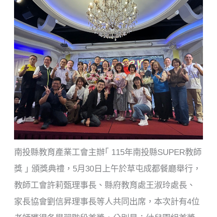
南投縣教育產業工會主辦｢ 115年南投縣SUPER教師
獎 ｣ 頒獎典禮，5月30日上午於草屯成都餐廳舉行，
教師工會許莉甄理事長、縣府教育處王淑玲處長、
家長協會劉信昇理事長等人共同出席，本次計有4位