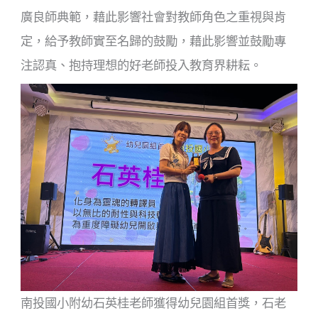
廣良師典範，藉此影響社會對教師角色之重視與肯
定，給予教師實至名歸的鼓勵，藉此影響並鼓勵專
注認真、抱持理想的好老師投入教育界耕耘。
南投國小附幼石英桂老師獲得幼兒園組首獎，石老