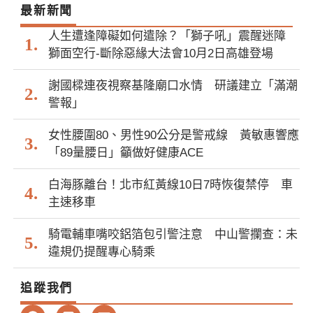
最新新聞
人生遭逢障礙如何遣除？「獅子吼」震醒迷障
獅面空行-斷除惡緣大法會10月2日高雄登場
謝國樑連夜視察基隆廟口水情 研議建立「滿潮
警報」
女性腰圍80、男性90公分是警戒線 黃敏惠響應
「89量腰日」籲做好健康ACE
白海豚離台！北市紅黃線10日7時恢復禁停 車
主速移車
騎電輔車嘴咬鋁箔包引警注意 中山警攔查：未
違規仍提醒專心騎乘
追蹤我們
F
L
E