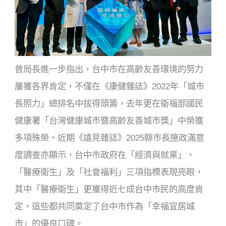
曾局長進一步指出，台中市在高齡友善環境的努力
屢獲各界肯定，不僅在《康健雜誌》2022年「城市
長照力」總排名中拔得頭籌，去年更在衛福部國民
健康署「台灣健康城市暨高齡友善城市獎」中榮獲
多項殊榮。近期《遠見雜誌》2025縣市長施政滿意
度調查亦顯示，台中市政府在「經濟與就業」、
「醫療衛生」及「社會福利」三項指標表現亮眼，
其中「醫療衛生」更獲得近七成台中市民的高度肯
定，這些都共同奠定了台中市作為「幸福宜居城
市」的優良口碑。