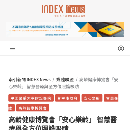
跳
至
主
要
內
容
索引新聞 INDEX News
/
媒體聯盟
/
高齡健康博覽會「安
心樂齡」 智慧醫療與全方位照護吸睛
中國醫藥大學附設醫院
台中市政府
安心樂齡
智慧醫
療
高齡健康博覽會
高齡健康博覽會「安心樂齡」 智慧醫
療與全方位照護吸睛