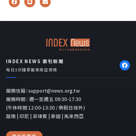
a
i
n
c
n
v
e
e
e
b
l
o
o
o
p
k
e
INDEX NEWS 索引新聞
每日3分鐘掌握東南亞商情
服務信箱：support@news.org.tw
服務時間： 週一至週五 09:30-17:30
(午休時間 12:00-13:30 / 例假日除外)
越南 | 印尼 | 菲律賓 | 泰國 | 馬來西亞
越文新聞網