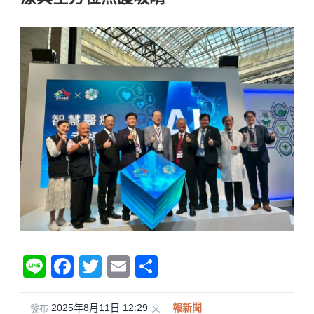
Li
F
T
E
分
n
a
wi
m
享
e
c
tt
ail
2025年8月11日 12:29
·
報新聞
發布
文｜