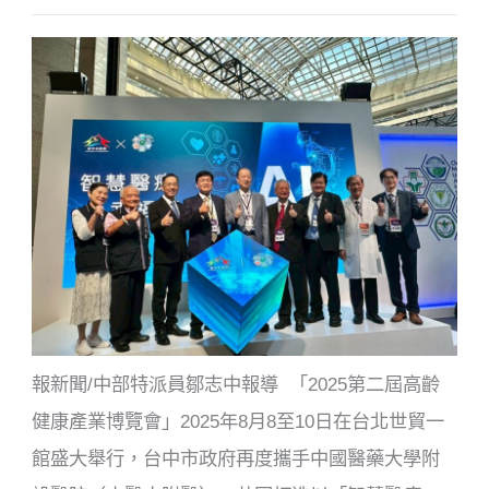
e
er
b
o
o
k
報新聞/中部特派員鄒志中報導 「2025第二屆高齡
健康產業博覽會」2025年8月8至10日在台北世貿一
館盛大舉行，台中市政府再度攜手中國醫藥大學附