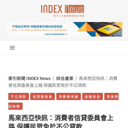
跳
至
主
要
內
容
索引新聞 INDEX News
/
綜合產業
/
馬來西亞快訊：消費
者信貸委員會上路 保護民眾免於不公貸款
不公貸款
信貸委員會
消費者保護
金融安全
馬來西
亞新聞
馬來西亞快訊：消費者信貸委員會上
路 保護民眾免於不公貸款