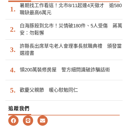
暑期找工作看這！北市8/11起連4天徵才 逾580
職缺最高6萬元
白海豚殺到北市！災情破180件、5人受傷 蔣萬
安：勿鬆懈
許縣長出席草屯老人會理事長就職典禮 頒發當
選證書
領200萬裝修房屋 警方細問識破詐騙話術
歡慶父親節 暖心慰勉同仁
追蹤我們
F
L
E
a
i
n
c
n
v