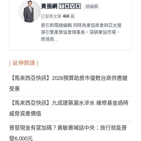
黃振綱 🇹🇼🇻🇳
總編輯
已發表文章
468
篇
索引新聞總編輯 同時為東協商會與亞太搜
尋引擎產業協會理事長。深耕東協市場、
跨境商…
| 延伸閱讀 |
【馬來西亞快訊】2026預算助房市復甦台商供應鏈
受惠
【馬來西亞快訊】九成建築漏水滲水 維修基金過時
威脅資產價值
普發現金有望加碼？黃敏惠喊話中央：放行就能普
發6,000元