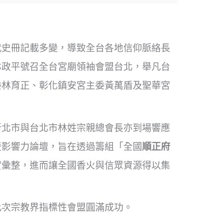
代史冊記載多變，導致全台各地信仰脈絡長
林政平號召全台宮廟領袖會盟台北，舉凡台
委林育正、彰化鎮安宮主委黃萬盾及聖華宮
新北市與台北市林姓宗親總會長亦到場響應
暨影響力論壇，旨在透過籌組「全國
順正府
實彙整，進而讓全國香火與信眾資源得以集
此次宗教界指標性會盟圓滿成功。