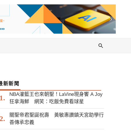
搜
尋
最新新聞
NBA灌籃王也來朝聖！LaVine現身饗 A Joy
狂拿海鮮 網笑：吃飯免費看球星
關聖帝君聖誕祝壽 黃敏惠讚鎮天宮助學行
善傳承忠義