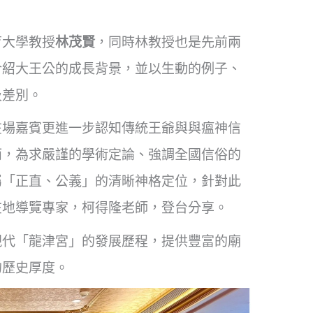
育大學教授
林茂賢
，同時林教授也是先前兩
介紹大王公的成長背景，並以生動的例子、
及差別。
在場嘉賓更進一步認知傳統王爺與與瘟神信
而，為求嚴謹的學術定論、強調全國信俗的
屬「正直、公義」的清晰神格定位，針對此
在地導覽專家，柯得隆老師，登台分享。
現代「龍津宮」的發展歷程，提供豐富的廟
的歷史厚度。