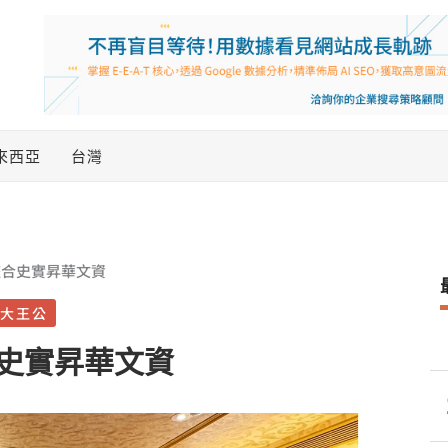
來西亞
台灣
整合史實昇華文資
大王公
史實昇華文資