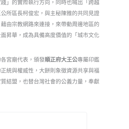
實踐」的實際執行方向，同時也喊出「跨越
區公所區長柯俊宏，與主秘陳雅的共同見證
，藉由宗教網路來連接，來帶動周邊地區的
全面昇華，成為具備高度價值的「城市文化
的各宮廟代表，頒發
順正府大王公
專屬印鑑
的正統與權威性，大餅則象徵資源共享與福
實質結盟，也替台灣社會的公義力量，奉獻