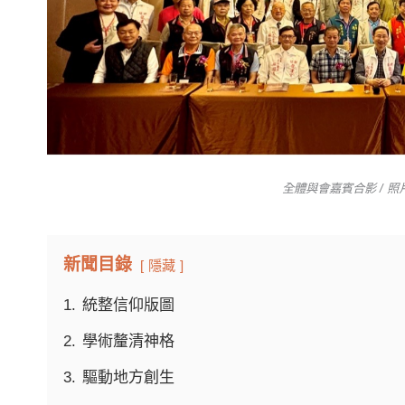
全體與會嘉賓合影 / 照
新聞目錄
隱藏
1.
統整信仰版圖
2.
學術釐清神格
3.
驅動地方創生