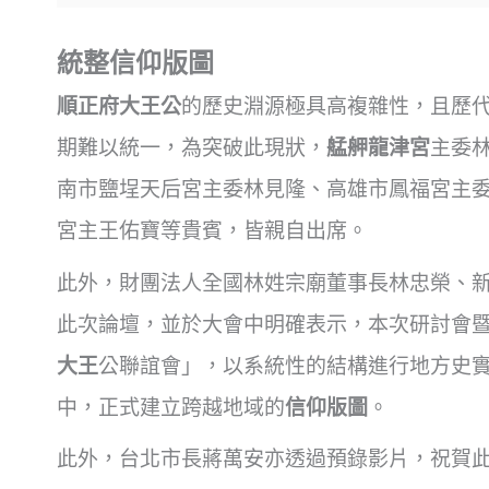
統整信仰版圖
順正府大王公
的歷史淵源極具高複雜性，且歷
期難以統一，為突破此現狀，
艋舺龍津宮
主委
南市鹽埕天后宮主委林見隆、高雄市鳳福宮主
宮主王佑寶等貴賓，皆親自出席。
此外，財團法人全國林姓宗廟董事長林忠榮、
此次論壇，並於大會中明確表示，本次研討會
大王
公聯誼會」，以系統性的結構進行地方史
中，正式建立跨越地域的
信仰版圖
。
此外，台北市長蔣萬安亦透過預錄影片，祝賀