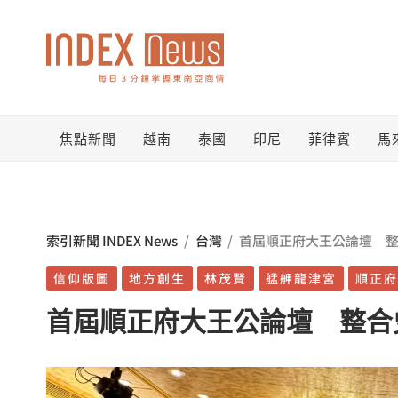
跳
至
主
要
焦點新聞
越南
泰國
印尼
菲律賓
馬
內
容
索引新聞 INDEX News
/
台灣
/
首屆順正府大王公論壇 
信仰版圖
地方創生
林茂賢
艋舺龍津宮
順正府
首屆順正府大王公論壇 整合