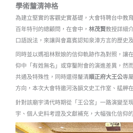
學術釐清神格
為建立堅實的客觀史實基礎，大會特聘台中教
百年特刊的總顧問，在會中，
林茂賢
教授詳細
口語說法，來讓與會嘉賓認知泉漳方言的歷史
同時並以媽祖林默娘的信仰軌跡作為對照，讓
仰中「有姓無名」或穿鑿附會的演進差異，然
共通及特殊性，同時還得釐清
順正府大王公
專
方向，本次大會特邀河洛韻文史工作室、艋舺
針對該廟宇清代時期從「王公宮」一路演變至
宇、個人史料考證及文獻補充，大幅強化信仰