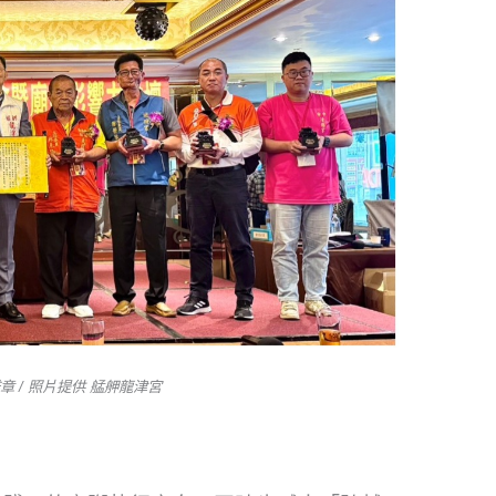
 / 照片提供 艋舺龍津宮