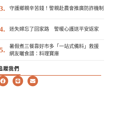
守護鄉親辛苦錢！警親赴農會推廣防詐機制
迷失婦忘了回家路 警暖心護送平安返家
暑假煮三餐靠好市多「一站式備料」救援
網友曬食譜：料理寶庫
追蹤我們
F
L
E
a
i
n
c
n
v
e
e
e
b
l
o
o
o
p
k
e