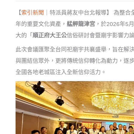
【
索引新聞
｜特派員蔣友中台北報導】 為整合
年的重要文化資產，
艋舺龍津宮
，於2026年
大的「
順正府大王公
信俗研討會暨廟宇影響力
此次會議匯聚全台同祀廟宇共襄盛舉，旨在解
與團結信眾外，更將傳統信仰轉化為動力，逐
全國各地老城區注入全新信仰活力。