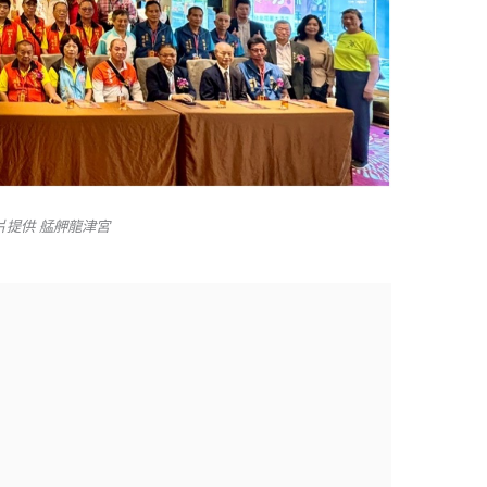
片提供 艋舺龍津宮