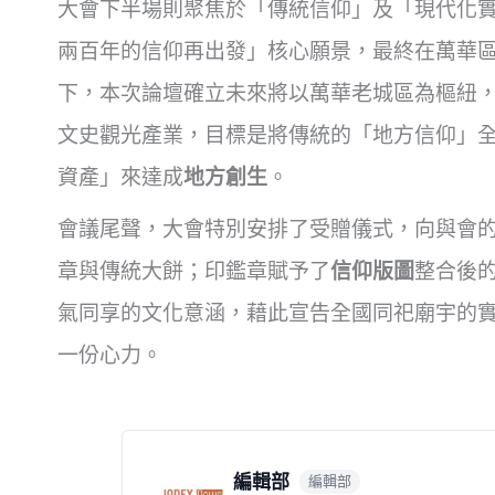
大會下半場則聚焦於「傳統信仰」及「現代化
兩百年的信仰再出發」核心願景，最終在萬華
下，本次論壇確立未來將以萬華老城區為樞紐
文史觀光產業，目標是將傳統的「地方信仰」
資產」來達成
地方創生
。
會議尾聲，大會特別安排了受贈儀式，向與會
章與傳統大餅；印鑑章賦予了
信仰版圖
整合後
氣同享的文化意涵，藉此宣告全國同祀廟宇的
一份心力。
編輯部
編輯部