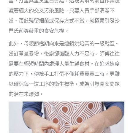
蛋、打蛋與蛋黃蛋白分離，這段繁瑣的前置作業隱
藏著極大的交叉污染風險。只要人員手部清潔不
當、蛋殼殘留細菌或保存方式不當，就極易引發沙
門氏菌等嚴重的食安危機。
此外，母親節檔期向來是連鎖烘焙業的一級戰區。
當訂單量暴增，後廚卻面臨人力不足時，師傅往往
需要在極短時間內處理大量生鮮食材。在追求速度
的壓力下，傳統手工打蛋不僅耗費寶貴工時，更難
以確保每一道工序的衛生標準，成為引爆食安問題
的潛在未爆彈。