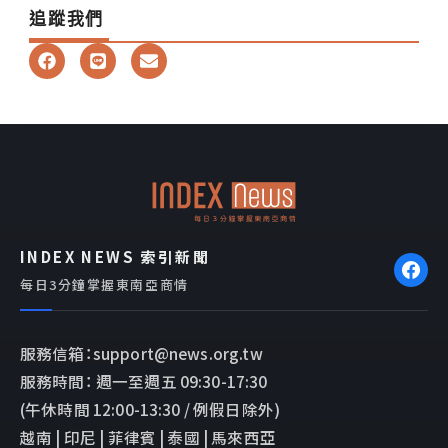
追蹤我們
F
L
E
a
i
n
c
n
v
e
e
e
b
l
o
o
o
p
k
e
INDEX NEWS 索引新聞
每日3分鐘掌握東南亞商情
服務信箱：support@news.org.tw
服務時間： 週一至週五 09:30-17:30
(午休時間 12:00-13:30 / 例假日除外)
越南 | 印尼 | 菲律賓 | 泰國 | 馬來西亞