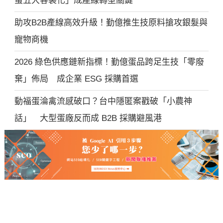
蛋五大客製化」成產線轉型關鍵
助攻B2B產線高效升級！勤億推生技原料搶攻銀髮與
寵物商機
2026 綠色供應鏈新指標！勤億蛋品跨足生技「零廢
棄」佈局 成企業 ESG 採購首選
動福蛋淪禽流感破口？台中隱匿案戳破「小農神
話」 大型蛋廠反而成 B2B 採購避風港