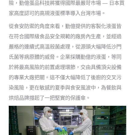
險，勤億蛋品科技將獲得國際最嚴苛市場 — 日本買
家高度認可的高規液蛋標準導入台灣市場。
從食安防禦的角度來看，勤億提供的客製化液蛋皆
在符合國際級食品安全規範的廠房內生產，並經過
嚴格的連續式高溫殺菌處理，從源頭大幅降低沙門
氏菌等病原體的威脅。企業採購勤億的液蛋，等同
於將最高風險的前置處理環節，交由具備頂尖設備
的專業大廠把關。這不僅大幅降低了後廚的交叉污
染風險，更在敏感的夏季與食安風波中，為餐飲與
烘焙品牌撐起了一把堅實的保護傘。