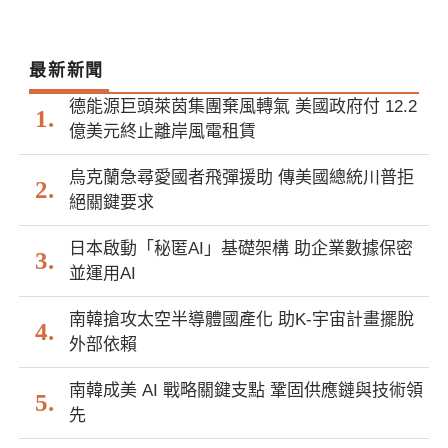
最新新聞
德能源巨頭萊茵集團棄風轉氣 美國政府付 12.2
億美元終止離岸風電租賃
烏克蘭急尋愛國者飛彈援助 傳美國總統川普拒
絕關鍵要求
日本啟動「秘匿AI」基礎架構 助企業數據保密
並運用AI
南韓搶攻太空半導體國產化 助K-宇宙計畫擺脫
外部依賴
南韓成美 AI 戰略關鍵支點 鞏固供應鏈與技術領
先