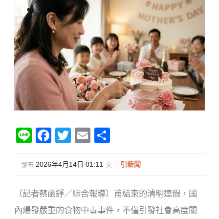
Li
F
T
E
分
n
a
wi
m
享
e
c
tt
ail
2026年4月14日 01:11
·
引新聞
發布
文｜
e
er
（記者蔡函錚／綜合報導）
甫結束的清明連假，國
b
o
內爆發嚴重的食物中毒事件，不僅引發社會高度關