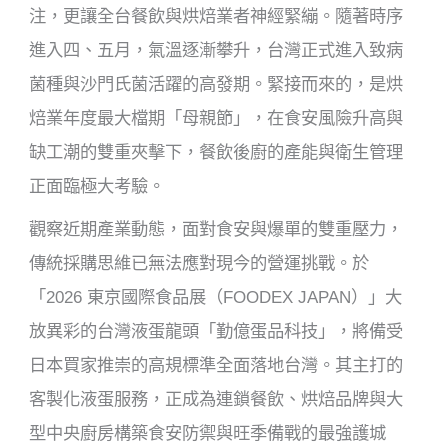
o
注，更讓全台餐飲與烘焙業者神經緊繃。隨著時序
k
進入四、五月，氣溫逐漸攀升，台灣正式進入致病
菌種與沙門氏菌活躍的高發期。緊接而來的，是烘
焙業年度最大檔期「母親節」，在食安風險升高與
缺工潮的雙重夾擊下，餐飲後廚的產能與衛生管理
正面臨極大考驗。
觀察近期產業動態，面對食安與爆單的雙重壓力，
傳統採購思維已無法應對現今的營運挑戰。於
「2026 東京國際食品展（FOODEX JAPAN）」大
放異彩的台灣液蛋龍頭「勤億蛋品科技」，將備受
日本買家推崇的高規標準全面落地台灣。其主打的
客製化液蛋服務，正成為連鎖餐飲、烘焙品牌與大
型中央廚房構築食安防禦與旺季備戰的最強護城