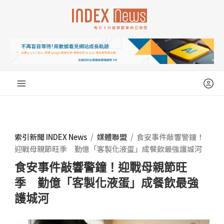
跳
至
主
要
內
容
索引新聞 INDEX News
/
媒體聯盟
/
食安事件敲響警鐘！
迎戰母親節旺季 勤億「客製化液蛋」成餐飲最強護城河
食安事件敲響警鐘！迎戰母親節旺
季 勤億「客製化液蛋」成餐飲最強
護城河