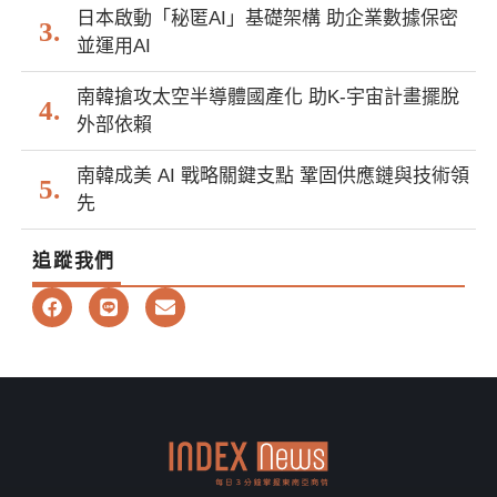
日本啟動「秘匿AI」基礎架構 助企業數據保密
並運用AI
南韓搶攻太空半導體國產化 助K-宇宙計畫擺脫
外部依賴
南韓成美 AI 戰略關鍵支點 鞏固供應鏈與技術領
先
追蹤我們
F
L
E
a
i
n
c
n
v
e
e
e
b
l
o
o
o
p
k
e