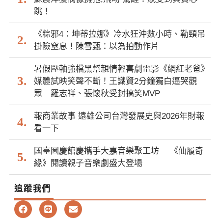
跳！
《粽邪4：坤蒂拉娜》冷水狂沖數小時、勒頸吊
掛險窒息！陳雪甄：以為拍動作片
暑假壓軸強檔黑幫親情輕喜劇電影《網紅老爸》
媒體試映笑聲不斷！王識賢2分鐘獨白逼哭觀
眾 羅志祥、張懷秋受封搞笑MVP
報商業故事 遠雄公司台灣發展史與2026年財報
看一下
國臺圖慶館慶攜手大嘉音樂聚工坊 《仙履奇
緣》閱讀親子音樂劇盛大登場
追蹤我們
F
L
E
a
i
n