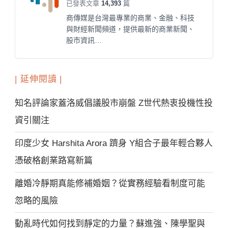
已發表文章
14,393
篇
商傳媒是台灣最專業的商業、金融、科技
與財經新聞頻道，提供最新的商業新聞、
股市資訊…
| 延伸閱讀 |
知名評論家蓋洛威倡議股市崩盤 Z世代熱衷投機性投
資引關注
印度少女 Harshita Arora 躋身 Y組合子最年輕合夥人
憑破格創業路寫新篇
離婚冷靜期真能修補婚姻？從實務經驗看制度可能
忽略的風險
動亂時代如何找到靜定的力量？蘇進強、陳學聖與