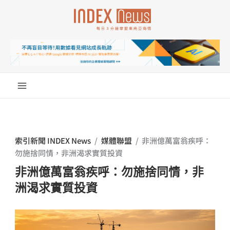
跳
至
主
要
內
容
索引新聞 INDEX News
/
媒體聯盟
/
非洲億萬富翁疾呼：
勿施捨同情，非洲渴求實質投資
非洲億萬富翁疾呼：勿施捨同情，非
洲渴求實質投資