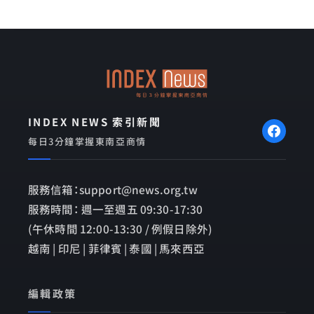
c
n
v
e
e
e
b
l
o
o
o
p
k
e
INDEX NEWS 索引新聞
每日3分鐘掌握東南亞商情
服務信箱：support@news.org.tw
服務時間： 週一至週五 09:30-17:30
(午休時間 12:00-13:30 / 例假日除外)
越南 | 印尼 | 菲律賓 | 泰國 | 馬來西亞
編輯政策