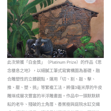
此次榮獲「白金獎」（Platinum Prize）的作品《思
念棲息之地》，以細膩工筆式寫實構圖為基礎，融
合雕塑性的立體觀點，運用「切、割、敲、擊、
推、壓、塑、挑」等繁複工法，將僅3毫米厚的牛皮
雕琢成層次豐富的半浮雕畫面。作品中一頭默默耕
耘的老牛、殘破的土角厝、香蕉樹與庭院水缸交織