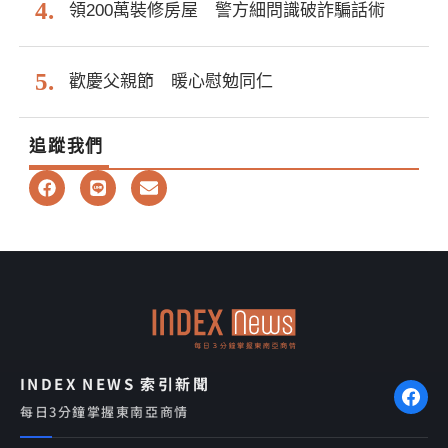
領200萬裝修房屋 警方細問識破詐騙話術
歡慶父親節 暖心慰勉同仁
追蹤我們
F
L
E
a
i
n
c
n
v
e
e
e
b
l
o
o
o
p
k
e
INDEX NEWS 索引新聞
每日3分鐘掌握東南亞商情