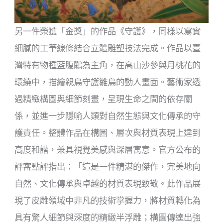
另一件榮獲「金獎」的作品《守護》，同樣以寫實
細膩的工筆線條結合立體雕塑技法完成。作品以臺
灣特有物種藍腹鷴為主角，在高山沙參與月桃花的
環繞中，描繪親鳥守護雛鳥的動人畫面。藝術家透
過精緻構圖與細節刻畫，呈現生命之間的依存關
係，並進一步隱喻人類對自然生態與文化傳承的守
護責任。整體作品在構圖、層次與材質表現上達到
高度和諧，兼具視覺美感與深層寓意。官方公布的
評審點評指出：「這是一件精湛的傑作，完美地向
自然、文化傳承與卓越的材質表現致敬。此作品展
現了皮雕領域中非凡的技術掌握力，將材質轉化為
具有驚人細節與深度的精緻半浮雕；構圖傳達出強