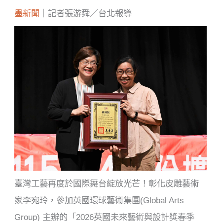
墨新聞
｜記者張游舜／台北報導
臺灣工藝再度於國際舞台綻放光芒！彰化皮雕藝術
家李宛玲，參加英國環球藝術集團(Global Arts
Group) 主辦的「2026英國未來藝術與設計獎春季