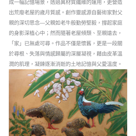
成一幅記憶場景，透過異材質纖維的運用，更營造
出荒廢老屋的歲月質感。創作靈感源自藝術家對父
親的深切思念—父親如老牛般勤勞堅毅，撐起家庭
的身影深植心中；然而隨著老屋傾頹、至親遠去，
「家」已無處可尋。作品不僅是懷舊，更是一段關
於尋根、失落與情感歸屬的深層凝視，藉由皮革溫
潤的肌理，凝鍊逐漸消逝的土地記憶與父愛溫度。