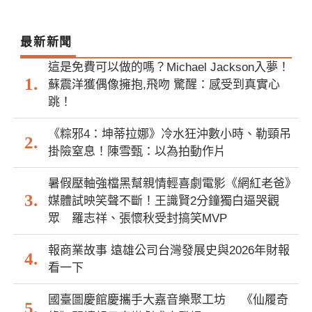
最新新聞
這是免費可以做的嗎？Michael Jackson入夢！
蘇震洋獲偶像擁抱,飛吻 驚醒：感受到真實心
跳！
《粽邪4：坤蒂拉娜》冷水狂沖數小時、勒頸吊
掛險窒息！陳雪甄：以為拍動作片
暑假壓軸強檔黑幫親情輕喜劇電影《網紅老爸》
媒體試映笑聲不斷！王識賢2分鐘獨白逼哭觀
眾 羅志祥、張懷秋受封搞笑MVP
報商業故事 遠雄公司台灣發展史與2026年財報
看一下
國臺圖慶館慶攜手大嘉音樂聚工坊 《仙履奇