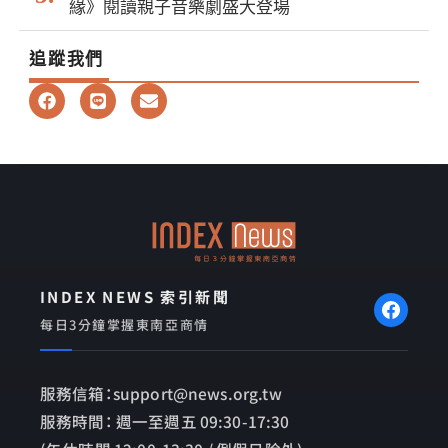
緣》閱讀親子音樂劇盛大登場
追蹤我們
F
L
E
a
i
n
c
n
v
e
e
e
b
l
o
o
o
p
k
e
INDEX NEWS 索引新聞
每日3分鐘掌握東南亞商情
服務信箱：support@news.org.tw
服務時間： 週一至週五 09:30-17:30