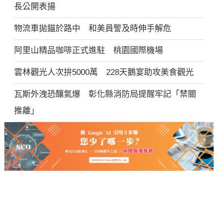
長公開表揚
物流車拋錨於路中 和美員警及時伸手解危
阿里山精品咖啡正式進駐 桃園國際機場
雲林觀光人次拚5000萬 228天鵝宴助攻美食觀光
瓦斯外洩恐釀氣爆 彰化縣消防局提醒牢記「禁關
推離」