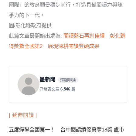
國際」的教育願景穩步前行，打造具備閱讀力與競
爭力的下一代。
圖/彰化縣政府提供
此篇文章最開始出處為:
閱讀磐石再創佳績 彰化縣
得獎數全國第2 展現深耕閱讀豐碩成果
墨新聞
媒體聯播
已發表文章
6,546
篇
| 延伸閱讀 |
五度蟬聯全國第一！ 台中閱讀績優勇奪18獎 盧市