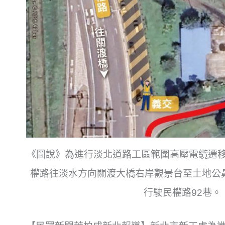
《圖說》為進行淡北道路工區範圍高壓電纜遷移
權路往淡水方向關渡大橋右岸觀景台至土地公
行駛民權路92巷。