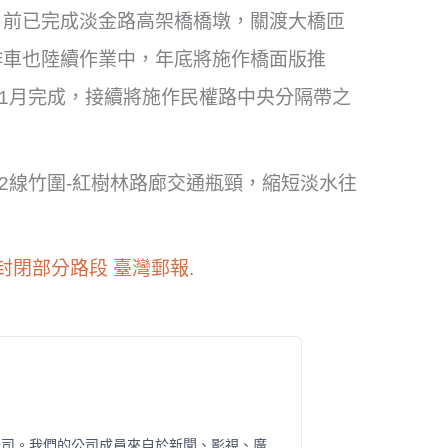
目前已完成淡金路高架橋橋墩，關渡大橋匝
作車也陸續作業中，年底將施作橋面版推
年1月完成，接續將施作民權路中央分隔帶之
2線竹圍-紅樹林路廊交通瓶頸，縮短淡水往
間封閉部分路段
臺灣郵報
.
公司。我們的公司成員來自於新聞、影視、廣