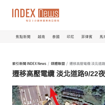
跳
至
主
要
焦點新聞
越南
泰國
印尼
菲律賓
馬
內
容
索引新聞 INDEX News
/
媒體聯盟
/
遷移高壓電纜 淡北道路
遷移高壓電纜 淡北道路9/22