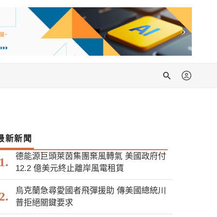
搜
尋
最新新聞
德能源巨頭萊茵集團棄風轉氣 美國政府付
12.2 億美元終止離岸風電租賃
烏克蘭急尋愛國者飛彈援助 傳美國總統川
普拒絕關鍵要求