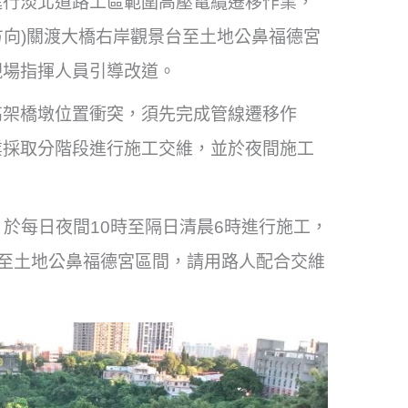
進行淡北道路工區範圍高壓電纜遷移作業，
方向)關渡大橋右岸觀景台至土地公鼻福德宮
現場指揮人員引導改道。
高架橋墩位置衝突，須先完成管線遷移作
業採取分階段進行施工交維，並於夜間施工
，於每日夜間10時至隔日清晨6時進行施工，
台至土地公鼻福德宮區間，請用路人配合交維