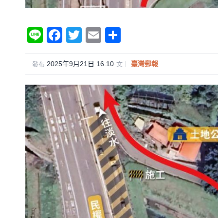
Li
F
T
E
分
n
a
wi
m
享
e
c
tt
ail
2025年9月21日 16:10
·
臺灣郵報
發布
文｜
e
er
b
o
o
k