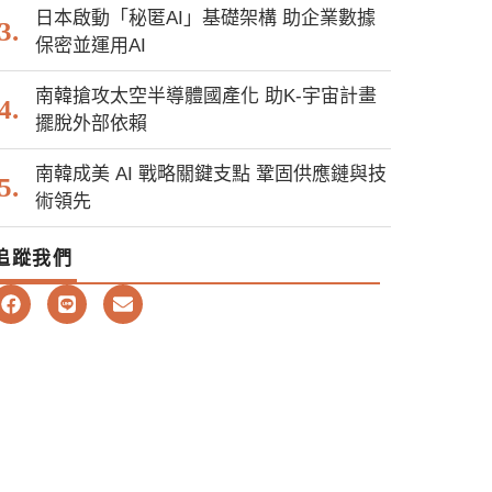
日本啟動「秘匿AI」基礎架構 助企業數據
保密並運用AI
南韓搶攻太空半導體國產化 助K-宇宙計畫
擺脫外部依賴
南韓成美 AI 戰略關鍵支點 鞏固供應鏈與技
術領先
追蹤我們
F
L
E
a
i
n
c
n
v
e
e
e
b
l
o
o
o
p
k
e