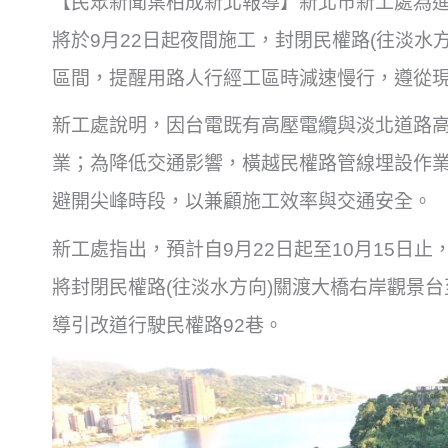
【民眾新聞葉柏成新北報導】新北市新工處為
將於9月22日起夜間施工，封閉民權路(往淡水
區間，提醒用路人行經工區時減速慢行，遵從
新工處說明，因台電既有高壓電纜與淡北道路
業；為降低交通影響，橫越民權路管線埋設作
避開尖峰時段，以兼顧施工效率與交通安全。
新工處指出，預計自9月22日起至10月15日止
將封閉民權路(往淡水方向)關渡大橋右岸觀景
導引改道行駛民權路92巷。