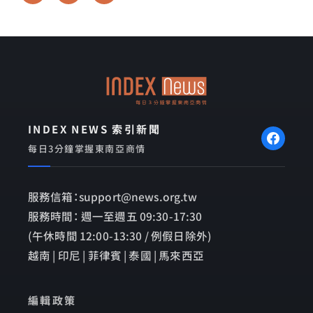
c
n
v
e
e
e
b
l
o
o
o
p
k
e
INDEX NEWS 索引新聞
每日3分鐘掌握東南亞商情
服務信箱：support@news.org.tw
服務時間： 週一至週五 09:30-17:30
(午休時間 12:00-13:30 / 例假日除外)
越南 | 印尼 | 菲律賓 | 泰國 | 馬來西亞
編輯政策