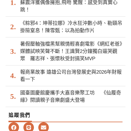
蘇震洋獲偶像擁抱,飛吻 驚醒：感受到真實心
跳！
《粽邪4：坤蒂拉娜》冷水狂沖數小時、勒頸吊
掛險窒息！陳雪甄：以為拍動作片
暑假壓軸強檔黑幫親情輕喜劇電影《網紅老爸》
媒體試映笑聲不斷！王識賢2分鐘獨白逼哭觀
眾 羅志祥、張懷秋受封搞笑MVP
報商業故事 遠雄公司台灣發展史與2026年財報
看一下
國臺圖慶館慶攜手大嘉音樂聚工坊 《仙履奇
緣》閱讀親子音樂劇盛大登場
追蹤我們
F
L
E
a
i
n