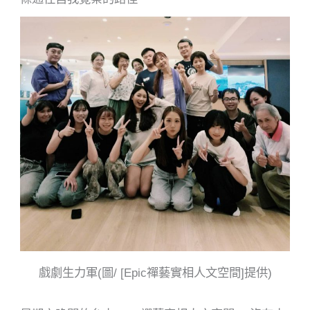
戲劇生力軍(圖/ [Epic禪藝實相人文空間]提供)