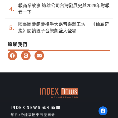
報商業故事 遠雄公司台灣發展史與2026年財報
看一下
國臺圖慶館慶攜手大嘉音樂聚工坊 《仙履奇
緣》閱讀親子音樂劇盛大登場
追蹤我們
F
L
E
a
i
n
c
n
v
e
e
e
b
l
o
o
o
p
k
e
INDEX NEWS 索引新聞
每日3分鐘掌握東南亞商情