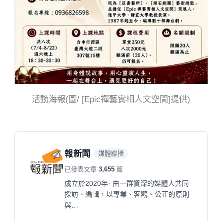
活動海報(圖/ [Epic禪藝實相人文空間]提供)
報新聞
媒體聯播
已發表文章
3,655
篇
成立於2020年· 由一群資深的媒體人共同
採訪、編輯，以專業、客觀、公正的原則
與…