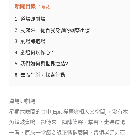
o
新聞目錄
隱藏
k
1.
道場即劇場
2.
動起來－從自我身體的觀察出發
3.
劇場即道場
4.
劇場何以修心?
5.
我們如何與世界連結?
6.
去腐生新，探索行動
道場即劇場
星期六晚間的台中[Epic禪藝實相人文空間]，沒有木
魚鐘鼓齊鳴，卻傳來一陣陣笑聲、掌聲。走進道場
一看，原來一堂戲劇課正悄悄展開。帶領老師郎亞