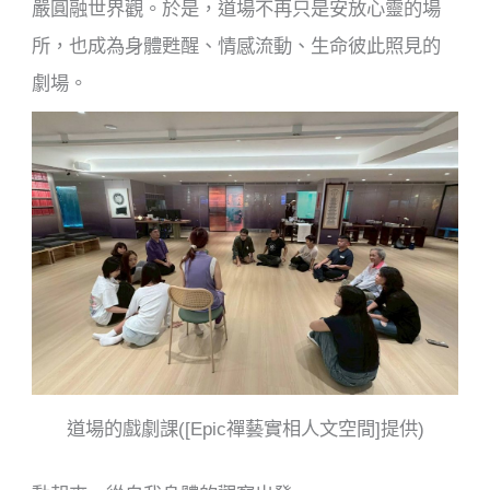
嚴圓融世界觀。於是，道場不再只是安放心靈的場
所，也成為身體甦醒、情感流動、生命彼此照見的
劇場。
道場的戲劇課([Epic禪藝實相人文空間]提供)