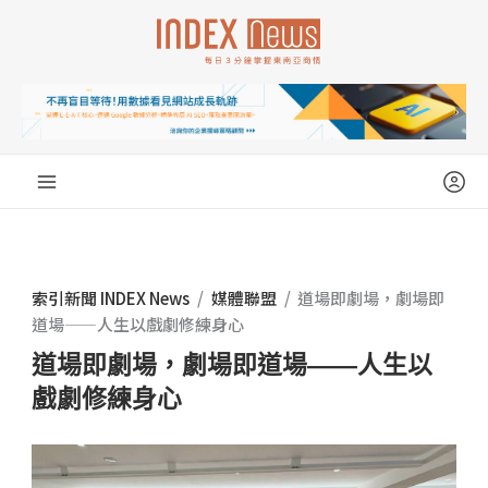
跳
至
主
要
內
容
索引新聞 INDEX News
/
媒體聯盟
/
道場即劇場，劇場即
道場——人生以戲劇修練身心
道場即劇場，劇場即道場——人生以
戲劇修練身心