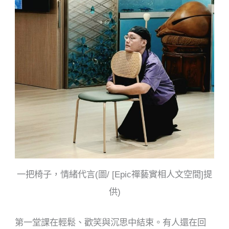
一把椅子，情緒代言(圖/ [Epic禪藝實相人文空間]提
供)
第一堂課在輕鬆、歡笑與沉思中結束。有人還在回