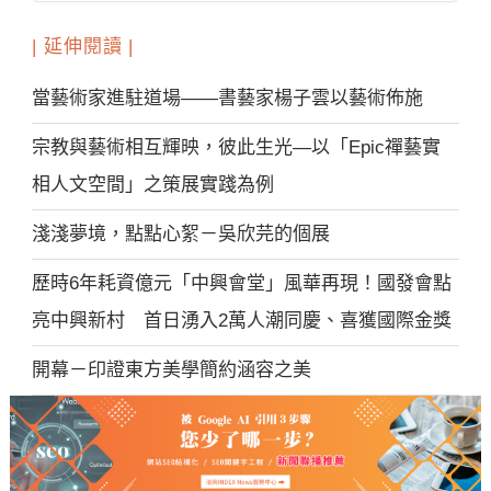
| 延伸閱讀 |
當藝術家進駐道場——書藝家楊子雲以藝術佈施
宗教與藝術相互輝映，彼此生光—以「Epic禪藝實
相人文空間」之策展實踐為例
淺淺夢境，點點心絮－吳欣芫的個展
歷時6年耗資億元「中興會堂」風華再現！國發會點
亮中興新村 首日湧入2萬人潮同慶、喜獲國際金獎
開幕－印證東方美學簡約涵容之美