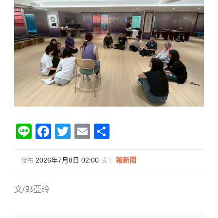
Li
F
T
E
分
n
a
wi
m
享
e
c
tt
ail
2026年7月8日 02:00
·
報新聞
發布
文｜
e
er
文/郎亞玲
b
o