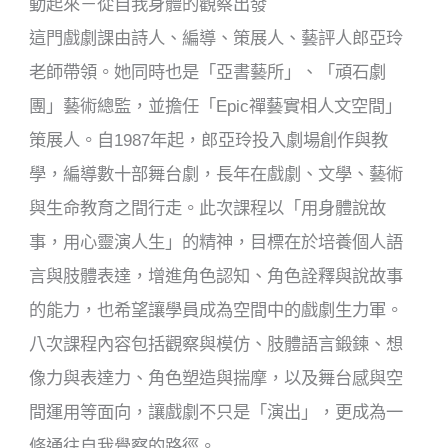
動起來－從自我身體的觀察出發
這門戲劇課由詩人、編導、策展人、藝評人郎亞玲
老師帶領。她同時也是「亞書藝所」、「頑石劇
團」藝術總監，並擔任「Epic禪藝實相人文空間」
策展人。自1987年起，郎亞玲投入劇場創作與教
學，編導數十部舞台劇，長年在戲劇、文學、藝術
與生命教育之間行走。此次課程以「用身體說故
事，用心靈演人生」的精神，目標在於培養個人語
言與肢體表達，增進角色認知、角色詮釋與說故事
的能力，也希望讓學員成為空間中的戲劇生力軍。
八次課程內容包括觀察與模仿、肢體語言鍛鍊、想
像力與表達力、角色塑造與揣摩，以及舞台感與空
間運用等面向，讓戲劇不只是「演出」，更成為一
條通往自我覺察的路徑。