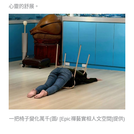
心靈的舒展。
一把椅子變化萬千(圖/ [Epic禪藝實相人文空間]提供)