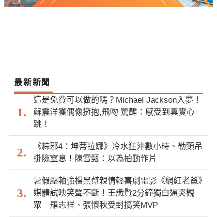
最新新聞
這是免費可以做的嗎？Michael Jackson入夢！
蘇震洋獲偶像擁抱,飛吻 驚醒：感受到真實心
跳！
《粽邪4：坤蒂拉娜》冷水狂沖數小時、勒頸吊
掛險窒息！陳雪甄：以為拍動作片
暑假壓軸強檔黑幫親情輕喜劇電影《網紅老爸》
媒體試映笑聲不斷！王識賢2分鐘獨白逼哭觀
眾 羅志祥、張懷秋受封搞笑MVP