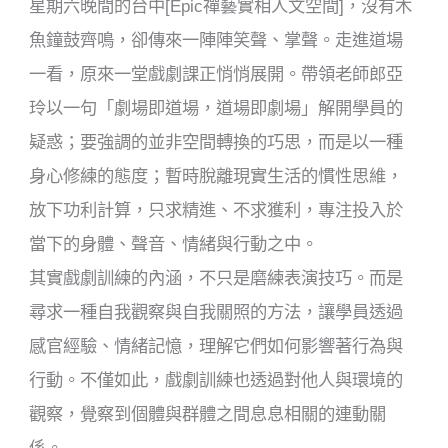
星期六晚間的台中[Epic禪藝實相人文空間]，沒有木
魚鐘鼓齊鳴，卻傳來一陣陣笑聲、掌聲。走進道場
一看，原來一堂戲劇課正悄悄展開。帶領老師郎亞
玲以一句「劇場即道場，道場即劇場」解開學員的
疑惑；要強調的並非空間轉換的巧思，而是以一種
身心修練的態度；暫時脫離現實生活的慣性思維，
放下功利計算，只求精進、不求獲利，專注投入於
當下的身體、聲音、情緒與行動之中。
其實戲劇訓練的內涵，不只是磨練表演技巧。而是
尋求一種自我觀察與自我關照的方法，讓學員透過
感官經驗、情緒記憶，理解它們如何影響著行為與
行動。不僅如此，戲劇訓練也透過對他人與環境的
觀察，覺察到個體與群體之間息息相關的連動關
係。