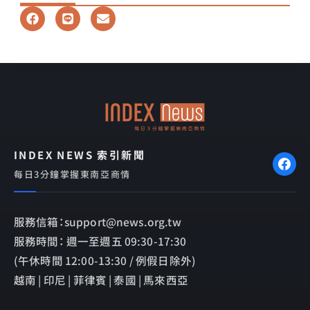
F
L
E
a
i
n
c
n
v
e
e
e
b
l
o
o
o
p
k
e
INDEX NEWS 索引新聞
每日3分鐘掌握東南亞商情
服務信箱：support@news.org.tw
服務時間： 週一至週五 09:30-17:30
(午休時間 12:00-13:30 / 例假日除外)
越南 | 印尼 | 菲律賓 | 泰國 | 馬來西亞