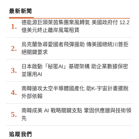
最新新聞
德能源巨頭萊茵集團棄風轉氣 美國政府付 12.2
億美元終止離岸風電租賃
烏克蘭急尋愛國者飛彈援助 傳美國總統川普拒
絕關鍵要求
日本啟動「秘匿AI」基礎架構 助企業數據保密
並運用AI
南韓搶攻太空半導體國產化 助K-宇宙計畫擺脫
外部依賴
南韓成美 AI 戰略關鍵支點 鞏固供應鏈與技術領
先
追蹤我們