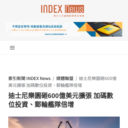
跳
至
主
要
內
容
索引新聞 INDEX News
/
媒體聯盟
/
迪士尼樂園砸600億
美元擴張 加碼數位投資、郵輪艦隊倍增
迪士尼樂園砸600億美元擴張 加碼數
位投資、郵輪艦隊倍增