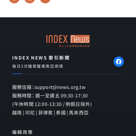
a
i
n
c
n
v
e
e
e
b
l
o
o
o
p
k
e
INDEX NEWS 索引新聞
每日3分鐘掌握東南亞商情
服務信箱：support@news.org.tw
服務時間： 週一至週五 09:30-17:30
(午休時間 12:00-13:30 / 例假日除外)
越南 | 印尼 | 菲律賓 | 泰國 | 馬來西亞
編輯政策