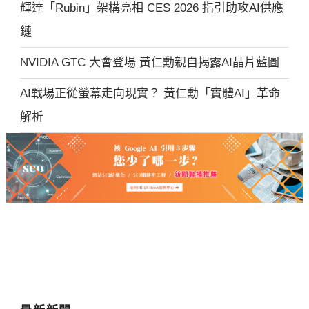
輝達「Rubin」架構亮相 CES 2026 指引助攻AI供應
鏈
NVIDIA GTC 大會登場 黃仁勳親自揭露AI晶片藍圖
AI戰場正從螢幕走向現實？ 黃仁勳「實體AI」革命
解析