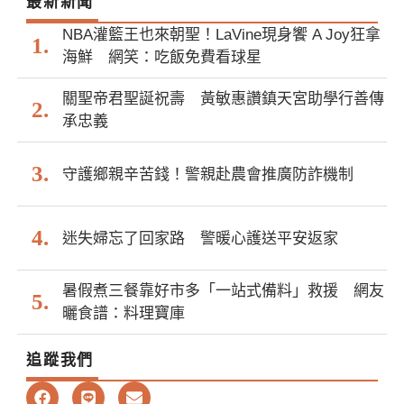
最新新聞
NBA灌籃王也來朝聖！LaVine現身饗 A Joy狂拿
海鮮 網笑：吃飯免費看球星
關聖帝君聖誕祝壽 黃敏惠讚鎮天宮助學行善傳
承忠義
守護鄉親辛苦錢！警親赴農會推廣防詐機制
迷失婦忘了回家路 警暖心護送平安返家
暑假煮三餐靠好市多「一站式備料」救援 網友
曬食譜：料理寶庫
追蹤我們
F
L
E