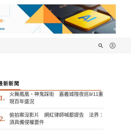
搜
尋
最新新聞
火舞鳳凰、神鬼踩街 嘉義城隍夜巡9/11重
現百年盛況
偷拍案沒影片 網紅律師喊都提告 法界：
須具備侵權要件