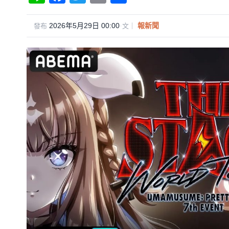
n
a
wi
m
享
e
c
tt
ail
2026年5月29日 00:00
·
報新聞
發布
文｜
e
er
b
o
o
k