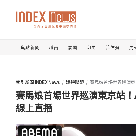
跳
至
主
要
焦點新聞
越南
泰國
印尼
菲律賓
馬
內
容
索引新聞 INDEX News
/
媒體聯盟
/
賽馬娘首場世界巡演東京
賽馬娘首場世界巡演東京站！AB
線上直播