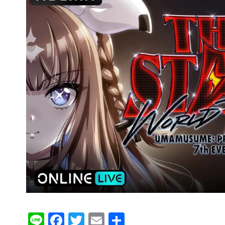
Li
F
T
E
分