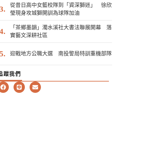
從昔日高中女籃校隊到「資深獅迷」 徐欣
瑩現身攻城獅開訓為球隊加油
「茶鄉墨韻」濁水溪社大書法聯展開幕 落
實藝文深耕社區
迎戰地方公職大選 南投警局特訓重機部隊
追蹤我們
F
L
E
a
i
n
c
n
v
e
e
e
b
l
o
o
o
p
k
e