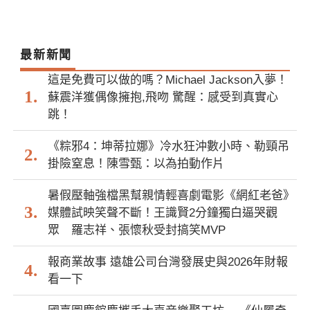
最新新聞
這是免費可以做的嗎？Michael Jackson入夢！
蘇震洋獲偶像擁抱,飛吻 驚醒：感受到真實心
跳！
《粽邪4：坤蒂拉娜》冷水狂沖數小時、勒頸吊
掛險窒息！陳雪甄：以為拍動作片
暑假壓軸強檔黑幫親情輕喜劇電影《網紅老爸》
媒體試映笑聲不斷！王識賢2分鐘獨白逼哭觀
眾 羅志祥、張懷秋受封搞笑MVP
報商業故事 遠雄公司台灣發展史與2026年財報
看一下