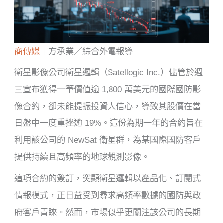
商傳媒
｜方承業／綜合外電報導
衛星影像公司衛星邏輯（Satellogic Inc.）儘管於週
三宣布獲得一筆價值逾 1,800 萬美元的國際國防影
像合約，卻未能提振投資人信心，導致其股價在當
日盤中一度重挫逾 19%。這份為期一年的合約旨在
利用該公司的 NewSat 衛星群，為某國際國防客戶
提供持續且高頻率的地球觀測影像。
這項合約的簽訂，突顯衛星邏輯以產品化、訂閱式
情報模式，正日益受到尋求高頻率數據的國防與政
府客戶青睞。然而，市場似乎更關注該公司的長期