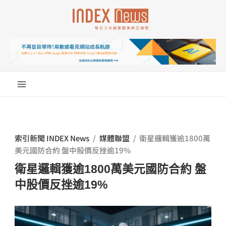
跳
至
主
要
內
容
索引新聞 INDEX News
/
媒體聯盟
/
衛星邏輯獲逾1800萬
美元國防合約 盤中股價反挫逾19%
衛星邏輯獲逾1800萬美元國防合約 盤
中股價反挫逾19%