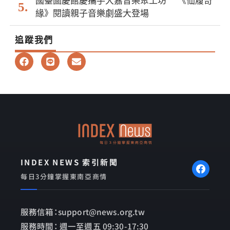
國臺圖慶館慶攜手大嘉音樂聚工坊 《仙履奇
緣》閱讀親子音樂劇盛大登場
追蹤我們
F
L
E
a
i
n
c
n
v
e
e
e
b
l
o
o
o
p
k
e
INDEX NEWS 索引新聞
每日3分鐘掌握東南亞商情
服務信箱：support@news.org.tw
服務時間： 週一至週五 09:30-17:30