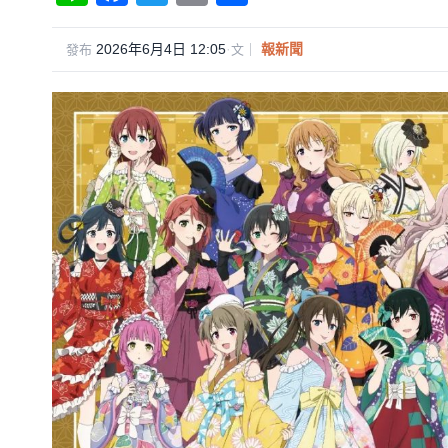
n
a
wi
m
享
e
c
tt
ail
2026年6月4日 12:05
·
報新聞
發布
文｜
e
er
b
o
o
k