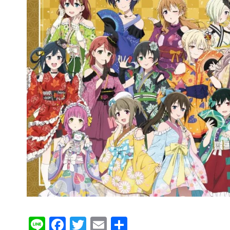
Li
F
T
E
分