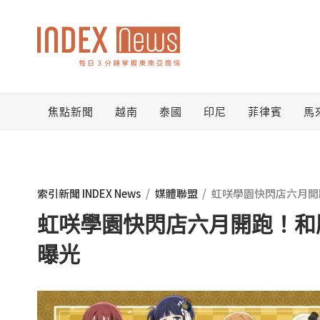
跳
至
主
要
焦點新聞
越南
泰國
印尼
菲律賓
馬
內
容
索引新聞 INDEX News
/
媒體聯盟
/
虹咲學園快閃店六月開
虹咲學園快閃店六月開跑！和
曝光