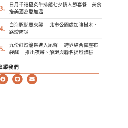
日月千禧極炙牛排館七夕情人節套餐 美食
搭美酒為愛加溫
白海豚颱風來襲 北市公園處加強樹木、
路燈防災
九份紅燈籠祭進入尾聲 跨界結合霹靂布
袋戲 推出夜遊、解謎與聯名提燈體驗
追蹤我們
F
L
E
a
i
n
c
n
v
e
e
e
b
l
o
o
o
p
k
e