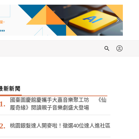
搜
尋
最新新聞
國臺圖慶館慶攜手大嘉音樂聚工坊 《仙
履奇緣》閱讀親子音樂劇盛大登場
桃園銀髮達人開麥啦！徵選40位達人進社區