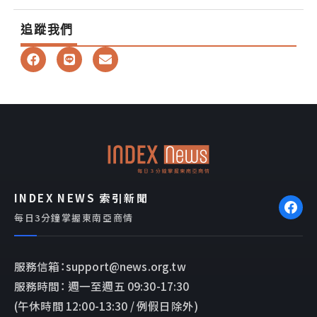
追蹤我們
F
L
E
a
i
n
c
n
v
e
e
e
b
l
o
o
o
p
k
e
INDEX NEWS 索引新聞
每日3分鐘掌握東南亞商情
服務信箱：support@news.org.tw
服務時間： 週一至週五 09:30-17:30
(午休時間 12:00-13:30 / 例假日除外)