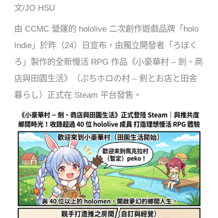
文/JO HSU
b
o
由 CCMC 營運的 hololive 二次創作遊戲品牌「holo
o
Indie」於昨（24）日宣布，由獨立開發者「ろぼく
k
ろ」製作的全新慢活 RPG 作品《小豪華村 – 劍、商
店與田園生活》（ぷちホロの村 – 剣とお店と田舎
暮らし）正式在 Steam 平台發售。