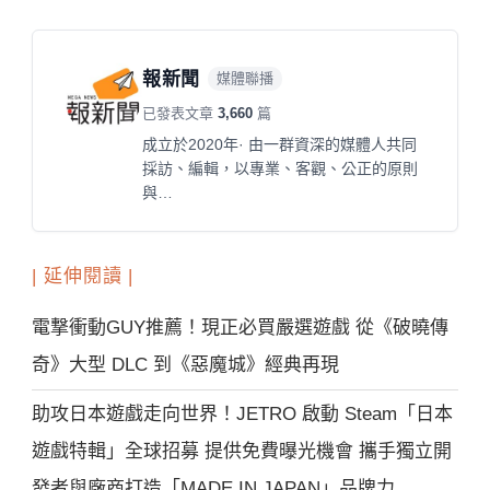
報新聞
媒體聯播
已發表文章
3,660
篇
成立於2020年· 由一群資深的媒體人共同
採訪、編輯，以專業、客觀、公正的原則
與…
| 延伸閱讀 |
電撃衝動GUY推薦！現正必買嚴選遊戲 從《破曉傳
奇》大型 DLC 到《惡魔城》經典再現
助攻日本遊戲走向世界！JETRO 啟動 Steam「日本
遊戲特輯」全球招募 提供免費曝光機會 攜手獨立開
發者與廠商打造「MADE IN JAPAN」品牌力