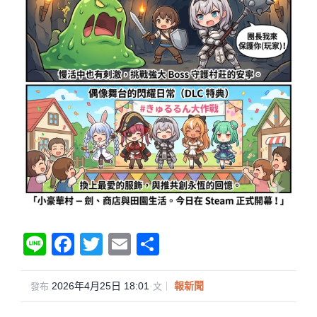
Li
F
T
E
分
n
a
wi
m
享
e
c
tt
ail
2026年4月25日 18:01
·
報新聞
發布
文｜
e
er