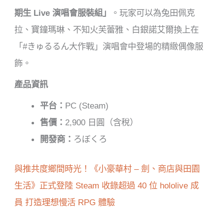
期生 Live 演唱會服裝組」
。玩家可以為兔田佩克
拉、寶鐘瑪琳、不知火芙蕾雅、白銀諾艾爾換上在
「#きゅるるん大作戰」演唱會中登場的精緻偶像服
飾。
產品資訊
平台：
PC (Steam)
售價：
2,900 日圓（含稅）
開發商：
ろぼくろ
與推共度鄉間時光！《小豪華村 – 劍、商店與田園
生活》正式登陸 Steam 收錄超過 40 位 hololive 成
員 打造理想慢活 RPG 體驗