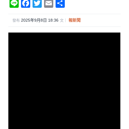
Li
F
T
E
分
n
a
wi
m
享
e
c
tt
ail
2025年9月8日 18:36
·
報新聞
發布
文｜
e
er
b
o
o
k