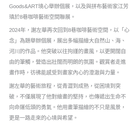
Goods&ART境心舉辦個展，以及與拼布藝術家江芳
瑱於8巷咖啡藝術空間聯展。
2024年，謝左華再次回到8巷咖啡藝術空間，以「心
念」為題舉辦個展，展出多幅描繪大自然山、海、
河川的作品。他突破以往拘謹的畫風，以更開闊自
由的筆觸，營造出壯闊而明朗的氛圍。觀賞者走進
畫作時，彷彿能感受到畫家內心的澄澈與力量。
謝左華的藝術旅程，從青澀到成熟，從困境到突
破，不僅展現了他對繪畫的堅持，也傳遞出生命不
向命運低頭的勇氣。他用畫筆描繪的不只是風景，
更是一路走來的心境與希望。