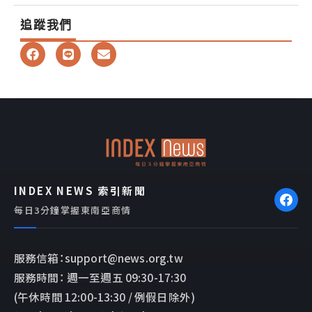
追蹤我們
F
L
E
a
i
n
c
n
v
e
e
e
b
l
o
o
o
p
k
e
INDEX NEWS 索引新聞
每日3分鐘掌握東南亞商情
服務信箱：support@news.org.tw
服務時間： 週一至週五 09:30-17:30
(午休時間 12:00-13:30 / 例假日除外)