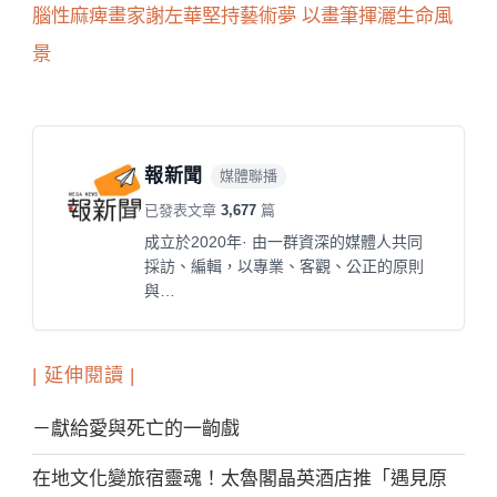
腦性麻痺畫家謝左華堅持藝術夢 以畫筆揮灑生命風
景
報新聞
媒體聯播
已發表文章
3,677
篇
成立於2020年· 由一群資深的媒體人共同
採訪、編輯，以專業、客觀、公正的原則
與…
| 延伸閱讀 |
－獻給愛與死亡的一齣戲
在地文化變旅宿靈魂！太魯閣晶英酒店推「遇見原