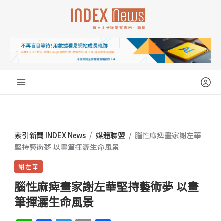
跳
至
主
要
內
容
索引新聞 INDEX News
/
媒體聯盟
/
腦性麻痺畫家謝左華
堅持藝術夢 以畫筆揮灑生命風景
謝左華
腦性麻痺畫家謝左華堅持藝術夢 以畫
筆揮灑生命風景