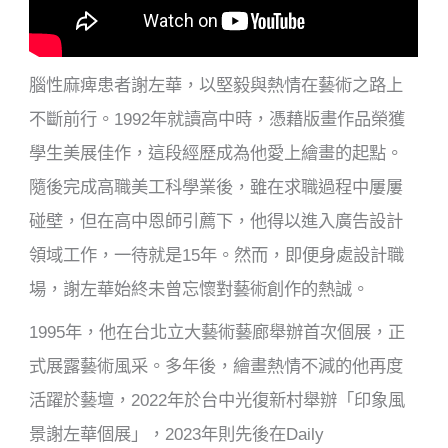
腦性麻痺患者謝左華，以堅毅與熱情在藝術之路上
不斷前行。1992年就讀高中時，憑藉版畫作品榮獲
學生美展佳作，這段經歷成為他愛上繪畫的起點。
隨後完成高職美工科學業後，雖在求職過程中屢屢
碰壁，但在高中恩師引薦下，他得以進入廣告設計
領域工作，一待就是15年。然而，即便身處設計職
場，謝左華始終未曾忘懷對藝術創作的熱誠。
1995年，他在台北立大藝術藝廊舉辦首次個展，正
式展露藝術風采。多年後，繪畫熱情不減的他再度
活躍於藝壇，2022年於台中光復新村舉辦「印象風
景謝左華個展」，2023年則先後在Daily