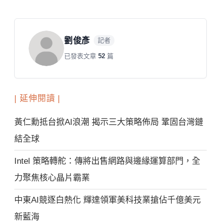
劉俊彥
記者
已發表文章
52
篇
| 延伸閱讀 |
黃仁勳抵台掀AI浪潮 揭示三大策略佈局 鞏固台灣鏈
結全球
Intel 策略轉舵：傳將出售網路與邊緣運算部門，全
力聚焦核心晶片霸業
中東AI競逐白熱化 輝達領軍美科技業搶佔千億美元
新藍海