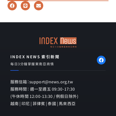
F
L
E
a
i
n
c
n
v
e
e
e
b
l
o
o
o
p
k
e
INDEX NEWS 索引新聞
每日3分鐘掌握東南亞商情
服務信箱：support@news.org.tw
服務時間： 週一至週五 09:30-17:30
(午休時間 12:00-13:30 / 例假日除外)
越南 | 印尼 | 菲律賓 | 泰國 | 馬來西亞