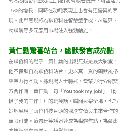
的2奈米晶片在效能上預計將有顯著提升，可望達到
15%的增長，同時在功耗表現上也會有更優異的表
現。此舉無疑將為聯發科在智慧型手機、AI運算、
物聯網等多元應用市場注入強勁動能。
黃仁勳驚喜站台，幽默發言成亮點
在聯發科的場子，黃仁勳的出現無疑是最大彩蛋。
他不僅親自為聯發科站台，更以其一貫的幽默風格
與蔡力行互動。據現場人士轉述，當蔡力行介紹雙
方合作時，黃仁勳一句「
You took my job!
」（你
搶了我的工作！）的玩笑話，瞬間逗樂全場，也巧
妙地展現了兩位科技巨頭的深厚交情與未來合作的
無限可能。這句玩笑話迅速成為媒體焦點，為嚴肅