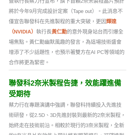
暨執行長蔡力行宣布，旗下首顆2奈米製程晶片預計
將於今年9月完成設計定案（Tape out）。此消息不
僅宣告聯發科在先進製程的重大突破，更因
輝達
（NVIDIA）
執行長
黃仁勳
的意外現身站台而引爆全
場焦點。黃仁勳幽默風趣的發言，為這場技術盛會
增添了不少話題性，也預示著雙方在AI PC等領域的
合作將更為緊密。
聯發科2奈米製程告捷，效能躍進備
受期待
蔡力行在專題演講中強調，聯發科持續投入先進技
術研發，從2.5D、3D先進封裝到最新的2奈米製程，
始終走在技術前沿。相較於現行的3奈米製程，全新