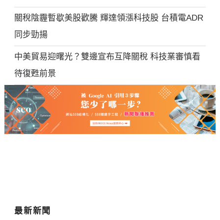
關稅陰霾暫歇美股歡騰 輝達領漲科技股 台積電ADR
同步勁揚
中美貿易迎曙光？雙邊宣布互降關稅 科技業審慎看
待復甦前景
最新新聞