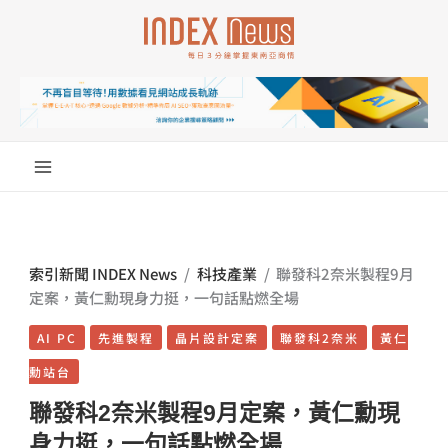
跳
至
主
要
內
容
索引新聞 INDEX News
/
科技產業
/
聯發科2奈米製程9月
定案，黃仁勳現身力挺，一句話點燃全場
AI PC
先進製程
晶片設計定案
聯發科2奈米
黃仁
勳站台
聯發科2奈米製程9月定案，黃仁勳現
身力挺，一句話點燃全場